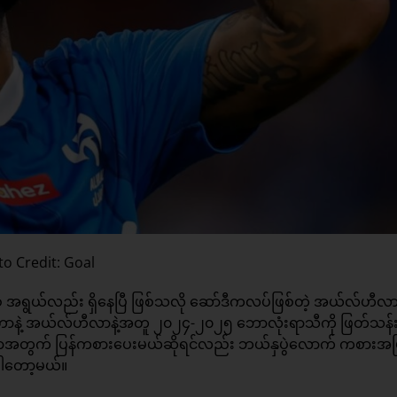
o Credit: Goal
 အရွယ်လည်း ရှိနေပြီ ဖြစ်သလို ဆော်ဒီကလပ်ဖြစ်တဲ့ အယ်လ်ဟီလာ
ိုတာနဲ့ အယ်လ်ဟီလာနဲ့အတူ ၂၀၂၄-၂၀၂၅ ဘောလုံးရာသီကို ဖြတ်သန်
အတွက် ပြန်ကစားပေးမယ်ဆိုရင်လည်း ဘယ်နှပွဲလောက် ကစားအပြီ
ပါတော့မယ်။