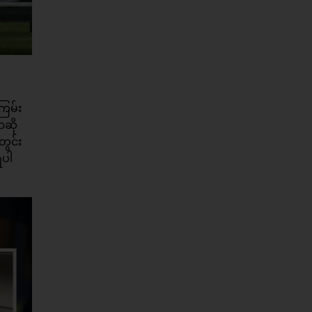
ြမ်း
ာဆို
တွင်း
ရပါ