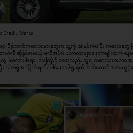
o Credit: Marca
ြိုင်ဘက်ကစားသမားတွေက သူ့ကို အမြင်ကပ်ပြီး ကစားပုံတွေ က
ယ်လို့ ဆိုနိုင်ပေမယ့် မလိုအပ်ပဲ ပလာတာများနေတာမျိုးထက် နေမ
းမယ်တွေ ဖြစ်လာပါရော။ ဒါကြောင့် နေမာလည်း သူရဲ့ ကစားသမားဘဝအ
ြီး လက်ရှိအချိန်ထိ ရက်ပေါင်း (၁၁၆၅)ရက် အထိတောင် အနားယူခဲ့