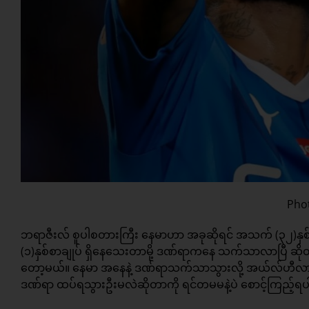
Phot
ဘရာဇီးလ် စူပါစတားကြီး နေမာဟာ အခုဆိုရင် အသက် (၃၂)နှစ်
(၁)နှစ်စာချုပ် ရှိနေသေးတာမို့ ဒဏ်ရာကနေ သက်သာလာပြီ ဆ
တော့မယ်။ နေမာ အနေနဲ့ ဒဏ်ရာသက်သာသွားလို့ အယ်လ်ဟီလာ
ဒဏ်ရာ ထပ်ရသွားဦးမလဲဆိုတာကို ရင်တမမနဲ့ပဲ စောင့်ကြည့်ရ