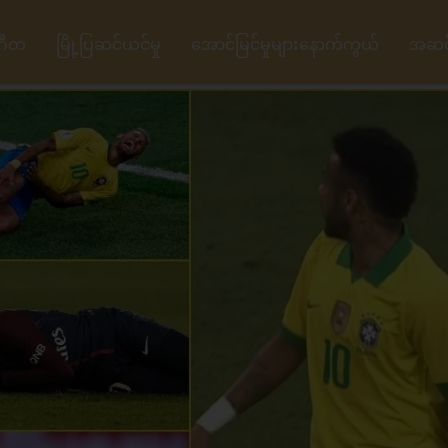
ဂီတ
မြို့ပြဆင်ယင်မှု
အောင်မြင်မှုများနောက်ကွယ်
အဆင့်