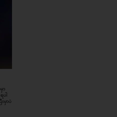
မှာ
းရပါ
းမှာပဲ