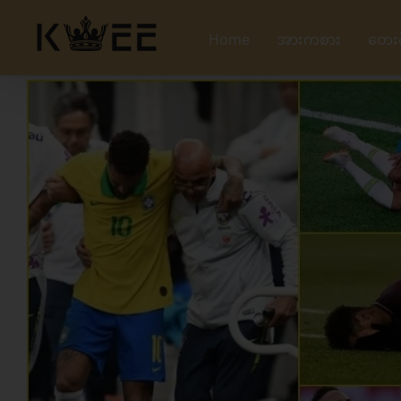
Skip
to
Home
အားကစား
တေး
content
View
Larger
Image