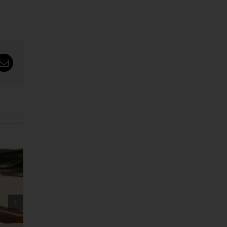
tsApp
Email
သမင်လား ကျားလား အဖြေ
ဖလန်းဖ
ပေါ်မယ့် ချဲလ်ဆီးနဲ့ လီဗာပူးတို့
ရှိလား
ထိပ်တိုက်တွေ့ဆုံပွဲ