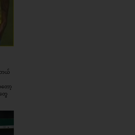
င်တယ်
ကတော့
ာတွေ