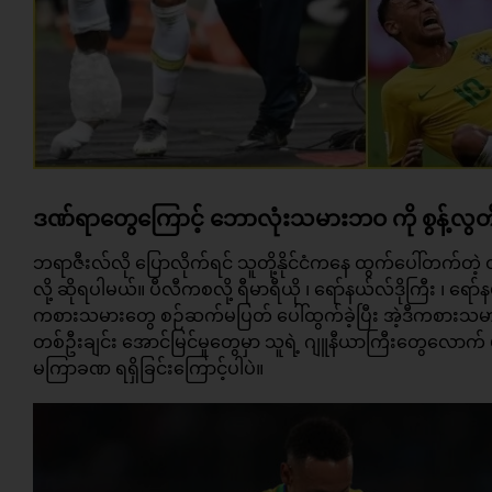
ဒဏ်ရာတွေကြောင့် ဘောလုံးသမားဘဝ ကို စွန့်လွတ်ချ
ဘရာဇီးလ်လို ပြောလိုက်ရင် သူတို့နိုင်ငံကနေ ထွက်ပေါ်တက်
လို့ ဆိုရပါမယ်။ ပီလီကစလို့ ရီမာရီယို ၊ ရော်နယ်လ်ဒိုကြီး ၊ ရ
ကစားသမားတွေ စဉ်ဆက်မပြတ် ပေါ်ထွက်ခဲ့ပြီး အဲ့ဒီကစားသမ
တစ်ဦးချင်း အောင်မြင်မှုတွေမှာ သူရဲ့ ဂျူနီယာကြီးတွေလော
မကြာခဏ ရရှိခြင်းကြောင့်ပါပဲ။