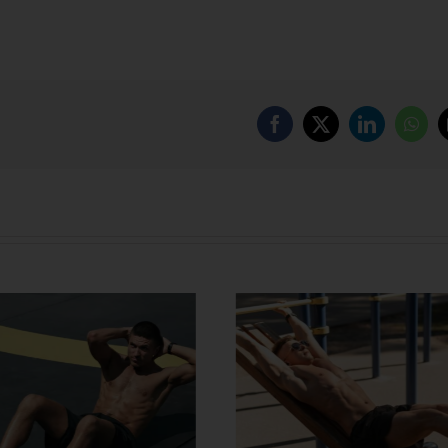
Facebook
X
LinkedIn
Wha
တွင်း လေ့ကျင့်ခန်း တွေနဲ့
အသက်ကြီးတဲ့အထိ 
ိုက်အဆီတွေ ဒီလိုဖြုတ်
လန်း ထဖို့ စိတ်ကူး