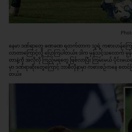
Phot
နေမာ ဒဏ်ရာတွေ ခဏခဏ ရတက်တာက သူရဲ့ ကစားဟန်ကြောင့် ပ
လာတာကြောင့်လို့ ပြောကြပါတယ်။ ဒါက မှန်သင့်သလောက် မှန်တ
တာနဲ့ကို အလိုလို ကြည့်မရတွေ ဖြစ်လာပြီး ကြမ်းမယ် ပိုင်
မှာ ဒဏ်ရာဆိုးတွေကြောင့် ဘာစီလိုနာမှာ ကစားစဉ်ကနေ စတင်ပ
တယ်။