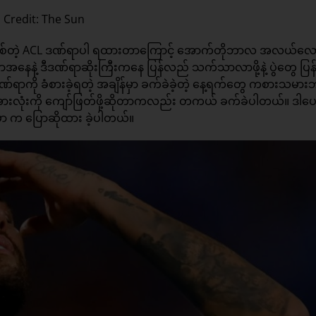
 Credit: The Sun
ီးဖြစ်တဲ့ ACL ဒဏ်ရာပါ ရထားတာကြောင့် အောက်တိုဘာလ အလယ်လ
ေနဲ့ ဒီဒဏ်ရာဆိုးကြီးကနေ ပြန်လည် သက်သာလာဖို့နဲ့ ပွဲတွေ ပြ
ဒဏ်ရာကို ခံစားခဲ့ရတဲ့ အချိန်မှာ ခက်ခဲခဲ့တဲ့ နေ့ရက်တွေ ကစားသမား
တွေ အားလုံးကို ကျော်ဖြတ်ဖို့ဆိုတာကလည်း တကယ် ခက်ခဲပါတယ်။ ဒါပေ
ေမာ က ပြောဆိုထား ခဲ့ပါတယ်။