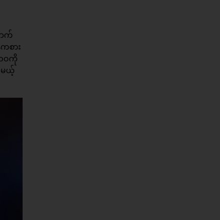
ောက်
န်ကစား
ဘဝကို
မယ့်