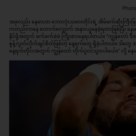
Photo
အခုလည်း နေမာဟာ ဘောလုံးသမားတိုင်းရဲ့ အိမ်မက်ဆိုးကြ
ကတည်းကနေ တောက်လျှောက် အနားယူနေခဲ့ရတာဖြစ်ပြီး နေမာအန
နိုင်ဖို့အတွက် ခက်ခက်ခဲခဲ ကြိုးစားနေရပါတယ်။ “ကျွန်တော် ဒီ
စွန့်လွတ်လိုက်ချင်စိတ်ဖြစ်တဲ့ နေ့ရက်တွေ ရှိခဲ့ပါတယ်။ ဒါ
နေ့ရက်တိုင်းအတွက် ကျွန်တော် တိုက်ပွဲဝင်သွားပါမယ်။” လို့ န