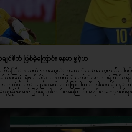
င်စိတ် ဖြစ်ခဲ့ကြောင်း နေမာ ဖွင့်ဟ
တဲ့ တန်ဖိုးကြီးမား သယံဇာတတွေထဲမှာ ဘောလုံးသမားတွေလည်း ပါဝ
ော်နယ်လ်ဒင်ဟို ၊ ရီဗယ်လ်ဒို ၊ ကာကာတို့လို ဘောလုံးလောကရဲ့ ထိပ်တန်း
ားတွေထဲမှာ
နေမာ
လည်း အပါအဝင် ဖြစ်ပါတယ်။ ဒါပေမယ့် နေမာ 
က် မယှဉ်နိုင်အောင် ဖြစ်နေရပါတယ်။ အကြောင်းအရင်းကတော့ ဒဏ်ရ