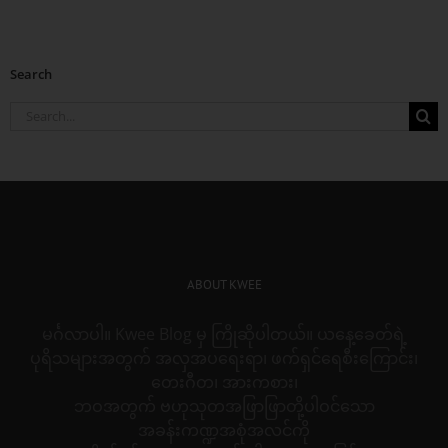
Search
Search
for:
ABOUT KWEE
မင်္ဂလာပါ။ Kwee Blog မှ ကြိုဆိုပါတယ်။ ယနေ့ခေတ်ရဲ့
ပုရိသများအတွက် အလှအပရေးရာ၊ ဖက်ရှင်ရေစီးကြောင်း၊
တေးဂီတ၊ အားကစား၊
ဘဝအတွက် ဗဟုသုတအဖြာဖြာတို့ပါဝင်သော
အခန်းကဏ္ဍအစုံအလင်ကို