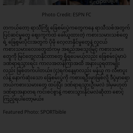
Photo Credit: ESPN FC
တကယ်တော့ ရာသီကြို ခြေစမ်းပွဲကတွေကနေ ရာသီသစ်အတွက်
ပြင်ဆင်မှုတွေ ဈေးကွက်ထဲ ခေါ်ယူထားတဲ့ ကစားသမားသစ်တွေ
ရဲ့ ခြေစွမ်းပိုင်းအတွက် ပိုမို လေ့လာနိုင်မှုတွေနဲ့ လူငယ်
ကစားသမားလေးတွေထဲကမှ အရည်အသွေးမြင့် ကစားသမား
တွေကို မြင်တွေ့လာနိုင်တာတွေ ရှိရပေမယ့်လည်း ခြေစမ်းပွဲမှာပဲ
ဒဏ်ရာရသွားရင်း ကာလအတန်ကြာအထိ အနားယူရတာမျိုး
လည်း ဖြစ်တက်ပါတယ်။ (၄)ရက်နေ့မှာလည်း မန်ယူ က လီဗာပူး
လ်နဲ့ နောက်ဆုံးသော ခြေစမ်းပွဲကို ကစားရဦးမှာဖြစ်လို့ ဒီပွဲမှာရော
ဘယ်ကစားသမားတွေ ထပ်ပြီး ဒဏ်ရာရသွားဦးမလဲ ဒါမှမဟုတ်
ဒဏ်ရာအနာတရ ကင်းစင်စွာနဲ့ ကစားသွားနိုင်မလဲဆိုတာ စောင့်
ကြည့်ရပါတော့မယ်။
Featured Photo: SPORTbible