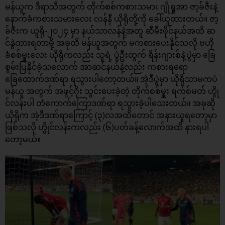
မန်ယူက ဒီရာသီအတွက် တိုက်စစ်ကစားသမား ဂျိုရှုအာ ဇာ့ခ်ဇီးနဲ့
နောက်ခံကစားသမားလေး လန်နီ ယိုရိုတို့ကို ခေါ်ယူထားတယ်။ ဇာ့
ခ်ဇီးက ယူရို-၂၀၂၄ မှာ နယ်သာလန်နဲ့အတူ ဆီမီးဖိုင်နယ်အထိ ဆ
င်နွဲထားရတာမို့ အခုထိ မန်ယူအတွက် မကစားပေးနိုင်သလို ဗဟို
ခံစစ်မှူးလေး ယိုရိုကလည်း သူရဲ့ ပွဲဦးထွက် ရိန်းဂျားစ်နဲ့ပွဲမှာ ခြေ
စွမ်းပြနိုင်ခဲ့သလောက် အာဆင်နယ်နဲ့လည်း ကစားရရော
ခြေထောက်ဒဏ်ရာ ရသွားပါတော့တယ်။ အဲ့ဒီပွဲမှာ ယိုရိုသာမကပဲ
မန်ယူ အတွက် အဖွင့်ဂိုး သွင်းပေးခဲ့တဲ့ တိုက်စစ်မှူး ရက်စ်မတ် ဟွို
င်လန်းပါ တံကောက်ကြောဒဏ်ရာ ရသွားခဲ့ပါသေးတယ်။ အခုဆို
ယိုရိုက အဲ့ဒီဒဏ်ရာကြောင့် (၃)လအထိတောင် အနားယူရတော့မှာ
ဖြစ်သလို ဟွိုင်လန်းကလည်း (၆)ပတ်ခန့်လောက်အထိ နားရပါ
တော့မယ်။