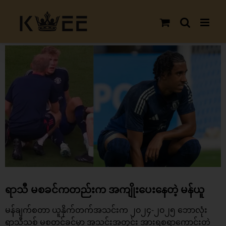
Skip
to
content
View
Larger
Image
ရာသီ မစခင်ကတည်းက အကျိုးပေးနေတဲ့ မန်ယူ
မန်ချက်စတာ ယူနိုက်တက်
အသင်းက ၂၀၂၄-၂၀၂၅ ဘောလုံး
ရာသီသစ် မစတင်ခင်မှာ အသင်းအတွင်း အားရစရာကောင်းတဲ့