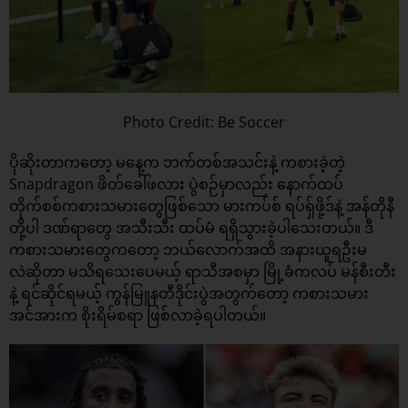
Photo Credit: Be Soccer
ပိုဆိုးတာကတော့ မနေ့က ဘက်တစ်အသင်းနဲ့ ကစားခဲ့တဲ့
Snapdragon ဖိတ်ခေါ်ဖလား ပွဲစဉ်မှာလည်း နောက်ထပ်
တိုက်စစ်ကစားသမားတွေဖြစ်သော မားကပ်စ် ရပ်ရှ်ဖို့ဒ်နဲ့ အန်တိုနီ
တို့ပါ ဒဏ်ရာတွေ အသီးသီး ထပ်မံ ရရှိသွားခဲ့ပါသေးတယ်။ ဒီ
ကစားသမားတွေကတော့ ဘယ်လောက်အထိ အနားယူရဦးမ
လဲဆိုတာ မသိရသေးပေမယ့် ရာသီအစမှာ မြို့ခံကလပ် မန်စီးတီး
နဲ့ ရင်ဆိုင်ရမယ့် ကွန်မြူနတီဒိုင်းပွဲအတွက်တော့ ကစားသမား
အင်အားက စိုးရိမ်စရာ ဖြစ်လာခဲ့ရပါတယ်။