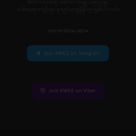
စိတ်ဝင်စားစရာ ဆောင်းပါးများအနေဖြင့်
တစ်နေရာတည်းမှာ စုစည်းတွေ့ရှိနိုင်မှာဖြစ်ပါတယ်။
JOIN ON SOCIAL MEDIA
Join KWEE on Telegram
Join KWEE on Viber