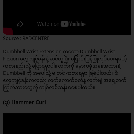
Source : RADCENTRE
Dumbbell Wrist Extension ကတော့ Dumbbell Wrist
Flexion လေ့ကျင့်ခန်းနဲ့ ဆင်တူပြီး ပြောင်းပြန်ပြုလုပ်ပေးရမယ့်
ကစားနည်းလို့ ပြောရမှာပါ။ လက်ကို မှောက်ခုံအနေအထားနဲ့
Dumbbell ကို အပေါ်သို့ မ,တင် ကစားရမှာ ဖြစ်ပါတယ်။ ဒီ
လေ့ကျင့်ခန်းကလည်း လက်ကောက်ဝတ်နဲ့ လက်ဖျံ အရှေ့ဘက်
ကြွက်သားတွေကို ကျစ်လစ်သန်မာစေပါတယ်။
(၃) Hammer Curl