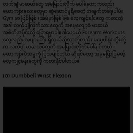
လက်ဖျံ မာဆယ်တွေ အမြောင်းလိုက် ပေါ်နေတာကလည်း
ယောကျာ်းလေးတွေမှာ ဆွဲဆောင်မှုရှိစေတဲ့ အချက်တစ်ခုပါပဲ။
Gym မှာ ဖြစ်ဖြစ် ၊ အိမ်မှာဖြစ်ဖြစ် လေ့ကျင့်ခန်းတွေ ကစားတဲ့
အခါ လက်ဖျံကြွက်သားတွေကို အမေ့လျော့ခံ မာဆယ်
အစိတ်အပိုင်းလို့ ပြောရမှာပါ။ ဒါပေမယ့် Forearm Workouts
တွေလည်း အများကြီး ရှိတယ်ဆိုတာကိုလည်း မမေ့ပါနဲ့။ ကွီးတို့
က လက်ဖျံ မာဆယ်တွေကို အမြောင်းလိုက်ပေါ်ချင်တယ် ၊
ယောကျာ်းပီသမှုကို ပြသချင်တယ် ဆိုရင်တော့ အခုပြောပြမယ့်
လေ့ကျင့်ခန်း
တွေကို ကစားနိုင်ပါတယ်။
(၁) Dumbbell Wrist Flexion