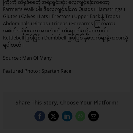
ကြီးကို ထိမှန်စေတဲ့ အရိုးရှင်းဆုံး လေ့ကျင့်ခန်းကတော့
Farmer’s Walk ပါ။ ဒီလေ့ကျင့်ခန်းက Quads ၊ Hamstrings ၊
Glutes ၊ Calves ၊ Lats ၊ Erectors ၊ Upper Back နဲ့ Traps ၊
Abdominals ၊ Biceps ၊ Triceps ၊ Forearms ကြွက်သား
အစိတ်အပိုင်းတွေ အားလုံးကို ထိရောက်မှု ရှိစေတာပါ။
Kettlebell ဖြစ်ဖြစ် ၊ Dumbbell ဖြစ်ဖြစ် နှစ်သက်ရာနဲ့ ကစားလို့
ရပါတယ်။
Source :
Man Of Many
Featured Photo : Spartan Race
Share This Story, Choose Your Platform!
Facebook
X
LinkedIn
WhatsApp
Email