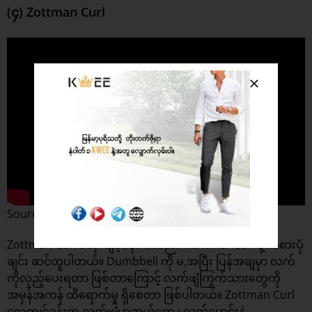
(၄) Zottman Curl
Source : OPEX Fitness
Zottman Curl လေ့ကျင့်ခန်းကလည်း Hammer Curl နဲ့ ကစားပုံ
ချင်း ဆင်တူပါတယ်။ Dumbbell ကို မ,အပြီး ပြန်အချမှာ လက်
ကိုလှည့်ပေးရတာ ဖြစ်တာကြောင့် လက်ဖျံကြွက်သားတွေကို
အမှန်အကန် ထိရောက်မှု ရှိစေတာ ဖြစ်ပါတယ်။ Zottman Curl
လေ့ကျင့်ခန်းက လက်ဖျံမာဆယ်တွေ ၊ လက်မောင်းနဲ့