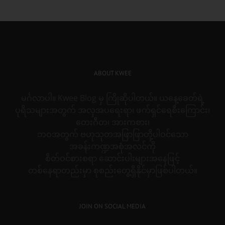
ABOUT KWEE
မင်္ဂလာပါ။ Kwee Blog မှ ကြိုဆိုပါတယ်။ ယနေ့ခေတ်ရဲ့
ပုရိသများအတွက် အလှအပရေးရာ၊ ဖက်ရှင်ရေစီးကြောင်း၊
တေးဂီတ၊ အားကစား၊
ဘဝအတွက် ဗဟုသုတအဖြာဖြာတို့ပါဝင်သော
အခန်းကဏ္ဍအစုံအလင်ကို
စိတ်ဝင်စားစရာ ဆောင်းပါးများအနေဖြင့်
တစ်နေရာတည်းမှာ စုစည်းတွေ့ရှိနိုင်မှာဖြစ်ပါတယ်။
JOIN ON SOCIAL MEDIA