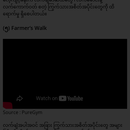
လက်ကောက်ဝတ် စတဲ့ ကြွက်သားအစိတ်အပိုင်းတွေကို ထိ
ရောက်မှု ရှိစေပါတယ်။
(၅) Farmer’s Walk
Source : PureGym
လက်ဖျံအပါအဝင် အခြား ကြွက်သားအစိတ်အပိုင်းတွေ အများ