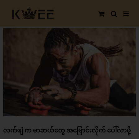
Skip
to
content
View
Larger
Image
လက်ဖျံ က မာဆယ်တွေ အမြောင်းလိုက် ပေါ်လာဖို့