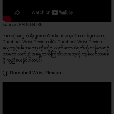
Source : RADCENTRE
လက်ဖျံအတွက် ရိုးရှင်းတဲ့ Workout တွေထဲက တစ်ခုကတော့
Dumbbell Wrist Flexion ပါပဲ။ Dumbbell Wrist Flexion
လေ့ကျင့်ခန်းကတော့ ကွီးတို့ရဲ့ လက်ကောက်ဝတ်ကို သန်မာစေရုံ
သာမက လက်ဖျံ အရှေ့ဘက်ကြွက်သားတွေကို ကျစ်လစ်လာစေ
ဖို့ ကူညီပေးနိုင်ပါတယ်။
(၂) Dumbbell Wrist Flexion