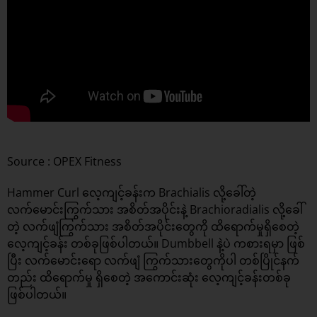
Source : OPEX Fitness
Hammer Curl လေ့ကျင့်ခန်းက Brachialis လို့ခေါ်တဲ့
လက်မောင်းကြွက်သား အစိတ်အပိုင်းနဲ့ Brachioradialis လို့ခေါ်
တဲ့ လက်ဖျံကြွက်သား အစိတ်အပိုင်းတွေကို ထိရောက်မှုရှိစေတဲ့
လေ့ကျင့်ခန်း တစ်ခုဖြစ်ပါတယ်။ Dumbbell နဲ့ပဲ ကစားရမှာ ဖြစ်
ပြီး လက်မောင်းရော လက်ဖျံ ကြွက်သားတွေကိုပါ တစ်ပြိုင်နက်
တည်း ထိရောက်မှု ရှိစေတဲ့ အကောင်းဆုံး လေ့ကျင့်ခန်းတစ်ခု
ဖြစ်ပါတယ်။