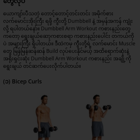
တွေလုပ်
ယောကျာ်းပီသတဲ့ တောင့်တောင့်တင်းတင်း အမိုက်စား
လက်မောင်းအိုးကြီး ရဖို့ ကွီးတို့ Dumbbell နဲ့ အမှန်အကန် ကျုံး
လို့ ရပါတယ်နော်။ Dumbbell Arm Workout ကစားနည်းတွေ
ကတော့ ရွေးချယ်ဆော့ကစားစရာ ကစားနည်းပေါင်း တကယ်ကို
ပဲ အများကြီး ရှိပါတယ်။ ဒီထဲကမှ ကွီးတို့ရဲ့ လက်မောင်း Muscle
တွေ မြန်မြန်ဆန်ဆန် Build လုပ်ပေးနိုင်မယ့် အထိရောက်ဆုံးနဲ့
အရိုးရှင်းဆုံး Dumbbell Arm
Workout
ကစားနည်း အချို့ကို
ရွေးချယ် တင်ဆက်ပေးလိုက်ပါတယ်။
(၁) Bicep Curls