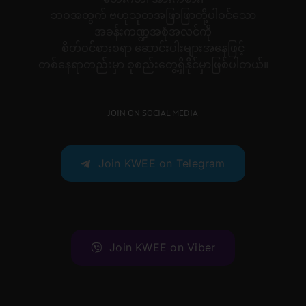
ဘဝအတွက် ဗဟုသုတအဖြာဖြာတို့ပါဝင်သော
အခန်းကဏ္ဍအစုံအလင်ကို
စိတ်ဝင်စားစရာ ဆောင်းပါးများအနေဖြင့်
တစ်နေရာတည်းမှာ စုစည်းတွေ့ရှိနိုင်မှာဖြစ်ပါတယ်။
JOIN ON SOCIAL MEDIA
Join KWEE on Telegram
Join KWEE on Viber