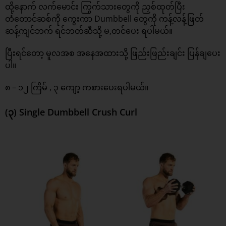
ထို့နောက် လက်မောင်း ကြွက်သားတွေကို ညှစ်ထုတ်ပြီး
တံတောင်ဆစ်ကို ကွေးကာ Dumbbell တွေကို ကန့်လန့်ဖြတ်
ဆန့်ကျင်ဘက် ရင်ဘတ်ဆီသို့ မ,တင်ပေး ရပါမယ်။
ပြီးရင်တော့ မူလအစ အနေအထားသို့ ဖြည်းဖြည်းချင်း ပြန်ချပေး
ပါ။
၈ – ၁၂ ကြိမ် , ၃ ကျော့ ကစားပေးရပါမယ်။
(၃) Single Dumbbell Crush Curl