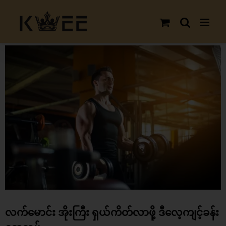
Skip
to
content
View
Larger
Image
လက်မောင်း အိုးကြီး ရှယ်ကိတ်လာဖို့ ဒီလေ့ကျင့်ခန်း