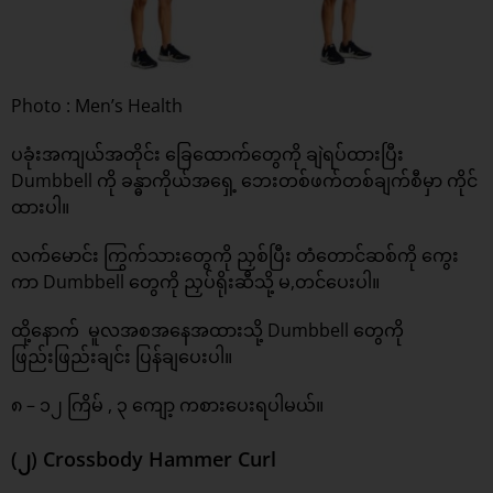
Photo : Men’s Health
ပခုံးအကျယ်အတိုင်း ခြေထောက်တွေကို ချဲရပ်ထားပြီး
Dumbbell ကို ခန္ဓာကိုယ်အရှေ့ ဘေးတစ်ဖက်တစ်ချက်စီမှာ ကိုင်
ထားပါ။
လက်မောင်း ကြွက်သားတွေကို ညှစ်ပြီး တံတောင်ဆစ်ကို ကွေး
ကာ Dumbbell တွေကို ညှပ်ရိုးဆီသို့ မ,တင်ပေးပါ။
ထို့နောက် မူလအစအနေအထားသို့ Dumbbell တွေကို
ဖြည်းဖြည်းချင်း ပြန်ချပေးပါ။
၈ – ၁၂ ကြိမ် , ၃ ကျော့ ကစားပေးရပါမယ်။
(၂) Crossbody Hammer Curl