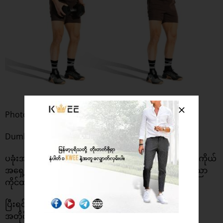
Photo : Men’s Health
Dumbbell အလေးတစ်တုံးတည်းနဲ့ ကစားရပါမယ်။
ပခုံးအကျယ်အတိုင်း ခြေထောက်တွေကို ချဲရပ်ထားပြီး ခန္ဓာကိုယ်
အရှေ့တည့်တည့်မှာ Dumbbell ရဲ့ အစွန်းနှစ်ဖက်ကို ဘယ်ညာ
ကိုင်ထားပါ။
ပြီးရင်တော့ Dumbbell ကို ကိုင်ထားတဲ့ လက်အနေအထား
အတိုင်း Lock လုပ်ပြီး လက်မောင်း ကို အဓိက ညှစ်ကာ