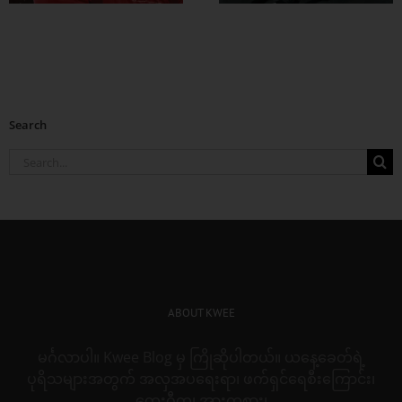
Search
Search
for:
ABOUT KWEE
မင်္ဂလာပါ။ Kwee Blog မှ ကြိုဆိုပါတယ်။ ယနေ့ခေတ်ရဲ့
ပုရိသများအတွက် အလှအပရေးရာ၊ ဖက်ရှင်ရေစီးကြောင်း၊
တေးဂီတ၊ အားကစား၊