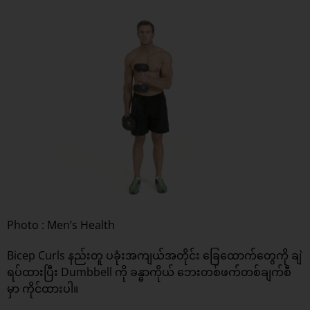
Photo : Men’s Health
Bicep Curls နည်းတူ ပခုံးအကျယ်အတိုင်း ခြေထောက်တွေကို ချဲ
ရပ်ထားပြီး Dumbbell ကို ခန္ဓာကိုယ် ဘေးတစ်ဖက်တစ်ချက်စီ
မှာ ကိုင်ထားပါ။