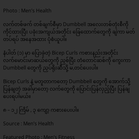
Photo : Men’s Health
လက်တစ်ဖက် တစ်ချက်စီမှာ Dumbbell အလေးတစ်တုံးစီကို
ကိုင်ထားပြီး ပခုံးအကျယ်အတိုင်း ခြေထောက်တွေကို ချဲကာ မတ်
တပ်ရပ် အနေအထား ပုံစံယူပါ။
နံပါတ် (၁) မှာ ပြောခဲ့တဲ့ Bicep Curls ကစားနည်းအတိုင်း
လက်မောင်းမာဆယ်တွေကို ညှစ်ပြီး တံတောင်ဆစ်ကို ကွေးကာ
Dumbbell တွေကို ညှပ်ရိုးဆီသို့ မ,တင်ပေးပါ။
Bicep Curls နဲ့ မတူတာကတော့ Dumbbell တွေကို အောက်သို့
ပြန်ချတဲ့ အခါမှာတော့ လက်တွေကို ပြောင်းပြန်လှည့်ပြီး ပြန်ချ
ပေးရပါမယ်။
၈ – ၁၂ ကြိမ် , ၃ ကျော့ ကစားပေးပါ။
Source :
Men’s Health
Featured Photo : Men’s Fitness