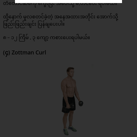
တံတောင်ဆစ်ကို ကွေးပြီး အပေါ်သို့ မ,တင်ပေး ရပါမယ်။
ထို့နောက် မူလစတင်ခဲ့တဲ့ အနေအထားအတိုင်း‌ အောက်သို့
ဖြည်းဖြည်းချင်း ပြန်ချပေးပါ။
၈ – ၁၂ ကြိမ် , ၃ ကျော့ ကစားပေးရပါမယ်။
(၄) Zottman Curl