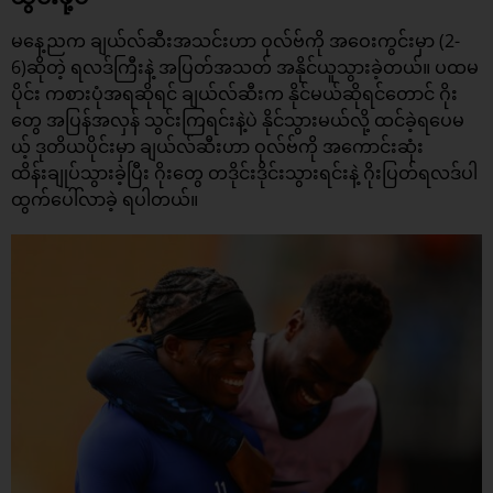
မနေ့ညက
ချယ်လ်ဆီး
အသင်းဟာ ဝုလ်ဗ်ကို အဝေးကွင်းမှာ (2-
6)ဆိုတဲ့ ရလဒ်ကြီးနဲ့ အပြတ်အသတ် အနိုင်ယူသွားခဲ့တယ်။ ပထမ
ပိုင်း ကစားပုံအရဆိုရင် ချယ်လ်ဆီးက နိုင်မယ်ဆိုရင်တောင် ဂိုး
တွေ အပြန်အလှန် သွင်းကြရင်းနဲ့ပဲ နိုင်သွားမယ်လို့ ထင်ခဲ့ရပေမ
ယ့် ဒုတိယပိုင်းမှာ ချယ်လ်ဆီးဟာ ဝုလ်ဗ်ကို အကောင်းဆုံး
ထိန်းချုပ်သွားခဲ့ပြီး ဂိုးတွေ တဒိုင်းဒိုင်းသွားရင်းနဲ့ ဂိုးပြတ်ရလဒ်ပါ
ထွက်ပေါ်လာခဲ့ ရပါတယ်။