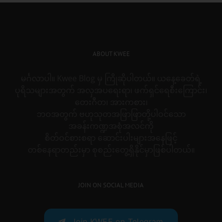
ABOUT KWEE
မင်္ဂလာပါ။ Kwee Blog မှ ကြိုဆိုပါတယ်။ ယနေ့ခေတ်ရဲ့
ပုရိသများအတွက် အလှအပရေးရာ၊ ဖက်ရှင်ရေစီးကြောင်း၊
တေးဂီတ၊ အားကစား၊
ဘဝအတွက် ဗဟုသုတအဖြာဖြာတို့ပါဝင်သော
အခန်းကဏ္ဍအစုံအလင်ကို
စိတ်ဝင်စားစရာ ဆောင်းပါးများအနေဖြင့်
တစ်နေရာတည်းမှာ စုစည်းတွေ့ရှိနိုင်မှာဖြစ်ပါတယ်။
JOIN ON SOCIAL MEDIA
Join KWEE on Telegram