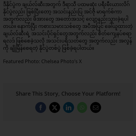
ဒီနိုင်ပွဲက ချယ်လ်ဆီးအတွက် ဒီရာသီ ပထမဆုံး ပရီးမီးယားလိဂ်
နိုင်ပွဲလည်း ဖြစ်ပြီးတော့ အသင်းနည်းပြ အင်ဇို မာရက်စ်ကာ
အတွက်လည်း ဖိအားတွေ အတော်အသင့် လျော့နည်းသွားခဲ့ရပါ
တယ်။ နောက်ပြီး ကစားသမားသစ်တွေ အပီအပြင် ခေါ်ယူထားတဲ့
ချယ်လ်ဆီးရဲ့ အသင်းပိုင်ရှင်တွေအတွက်လည်း စိတ်ကျေနပ်စရာ
ရလဒ် ဖြစ်စေခဲ့သလို အသင်းပရိသတ်တွေ အတွက်လည်း အလွန်
ကို ချိုမြိန်စေရတဲ့ နိုင်ပွဲတစ်ပွဲ ဖြစ်ခဲ့ရပါတယ်။
Featured Photo: Chelsea Photo’s X
Share This Story, Choose Your Platform!
Facebook
X
LinkedIn
WhatsApp
Email