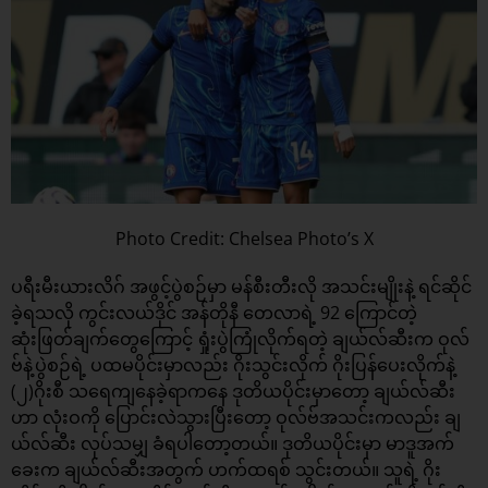
Photo Credit: Chelsea Photo’s X
ပရီးမီးယားလိဂ် အဖွင့်ပွဲစဉ်မှာ မန်စီးတီးလို အသင်းမျိုးနဲ့ ရင်ဆိုင်
ခဲ့ရသလို ကွင်းလယ်ဒိုင် အန်တိုနီ တေလာရဲ့ 92 ကြောင်တဲ့
ဆုံးဖြတ်ချက်တွေကြောင့် ရှုံးပွဲကြုံလိုက်ရတဲ့ ချယ်လ်ဆီးက ဝုလ်
ဗ်နဲ့ပွဲစဉ်ရဲ့ ပထမပိုင်းမှာလည်း ဂိုးသွင်းလိုက် ဂိုးပြန်ပေးလိုက်နဲ့
(၂)ဂိုးစီ သရေကျနေခဲ့ရာကနေ ဒုတိယပိုင်းမှာတော့ ချယ်လ်ဆီး
ဟာ လုံးဝကို ပြောင်းလဲသွားပြီးတော့ ဝုလ်ဗ်အသင်းကလည်း ချ
ယ်လ်ဆီး လုပ်သမျှ ခံရပါတော့တယ်။ ဒုတိယပိုင်းမှာ မာဒူအက်
ခေးက ချယ်လ်ဆီးအတွက် ဟက်ထရစ် သွင်းတယ်။ သူရဲ့ ဂိုး