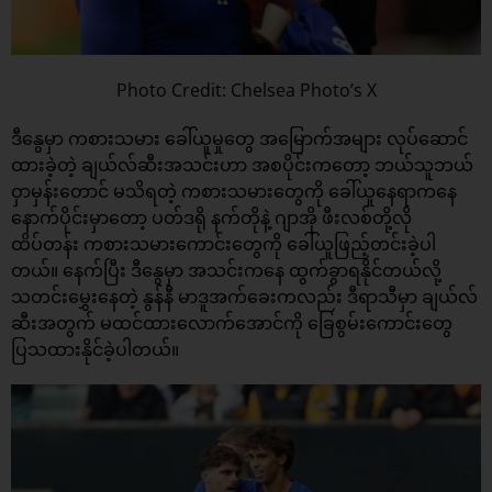
Photo Credit: Chelsea Photo’s X
ဒီနွေမှာ ကစားသမား ခေါ်ယူမှုတွေ အမြောက်အများ လုပ်ဆောင်
ထားခဲ့တဲ့ ချယ်လ်ဆီးအသင်းဟာ အစပိုင်းကတော့ ဘယ်သူဘယ်
ဝှာမှန်းတောင် မသိရတဲ့ ကစားသမားတွေကို ခေါ်ယူနေရာကနေ
နောက်ပိုင်းမှာတော့ ပတ်ဒရို နက်တိုနဲ့ ဂျာအို ဖီးလစ်တို့လို
ထိပ်တန်း ကစားသမားကောင်းတွေကို ခေါ်ယူဖြည့်တင်းခဲ့ပါ
တယ်။ နေက်ပြီး ဒီနွေမှာ အသင်းကနေ ထွက်ခွာရနိုင်တယ်လို့
သတင်းမွှေးနေတဲ့ နွန်နီ မာဒူအက်ခေးကလည်း ဒီရာသီမှာ ချယ်လ်
ဆီးအတွက် မထင်ထားလောက်အောင်ကို ခြေစွမ်းကောင်းတွေ
ပြသထားနိုင်ခဲ့ပါတယ်။