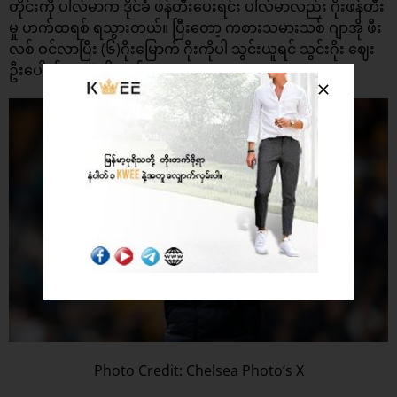
တိုင်းကို ပါလ်မာက ဒိုင်ခံ ဖန်တီးပေးရင်း ပါလ်မာလည်း ဂိုးဖန်တီး
မှု ဟက်ထရစ် ရသွားတယ်။ ပြီးတော့ ကစားသမားသစ် ဂျာအို ဖီး
လစ် ဝင်လာပြီး (၆)ဂိုးမြောက် ဂိုးကိုပါ သွင်းယူရင် သွင်းဂိုး ဈေး
ဦးပေါက်သွားခဲ့ပါတယ်။
Photo Credit: Chelsea Photo’s X