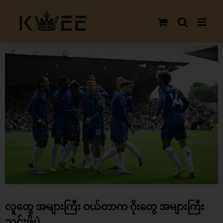
Skip
to
content
View
Larger
Image
လူတွေ အများကြီး ဝယ်တာက ဂိုးတွေ အများကြီး
သွင်းဖို့ပဲ