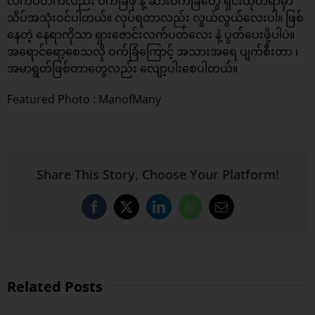
လက်ပတ်ကလည်း ဝက်ခြံဖု နဲ့ ဆားဝက်ခြံတွေ ရှင်းထုတ်ရာမှာ
သိပ်အသုံးဝင်ပါတယ်။ လုပ်ရတာလည်း လွယ်လွယ်လေးပါ။ ဖြစ်
နေတဲ့ နေရာကိုသာ ရှားဇောင်းလက်ပတ်လေး နဲ့ ပွတ်ပေးဖို့ပါပဲ။
အရောင်ရော့စေသလို ဝက်ခြံကြောင့် အသားအရေ ပျက်စီးတာ ၊
အမာရွတ်ဖြစ်တာတွေလည်း လျော့ပါးစေပါတယ်။
Featured Photo :
ManofMany
Share This Story, Choose Your Platform!
Facebook
X
LinkedIn
WhatsApp
Email
Related Posts