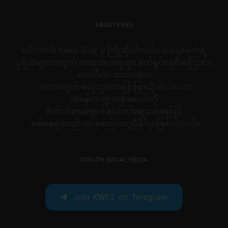
ABOUT KWEE
မင်္ဂလာပါ။ Kwee Blog မှ ကြိုဆိုပါတယ်။ ယနေ့ခေတ်ရဲ့
ပုရိသများအတွက် အလှအပရေးရာ၊ ဖက်ရှင်ရေစီးကြောင်း၊
တေးဂီတ၊ အားကစား၊
ဘဝအတွက် ဗဟုသုတအဖြာဖြာတို့ပါဝင်သော
အခန်းကဏ္ဍအစုံအလင်ကို
စိတ်ဝင်စားစရာ ဆောင်းပါးများအနေဖြင့်
တစ်နေရာတည်းမှာ စုစည်းတွေ့ရှိနိုင်မှာဖြစ်ပါတယ်။
JOIN ON SOCIAL MEDIA
Join KWEE on Telegram