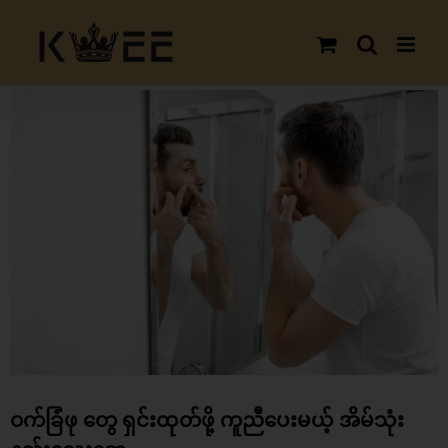
Skip
to
content
View
Larger
Image
ဝက်ခြံဖု တွေ ရှင်းထုတ်ဖို့ ကူညီပေးမယ့် အိမ်သုံး