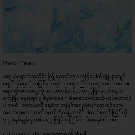
Photo : Pexels
အရွယ်ရောက်သူတိုင်း ကြုံရတတ်တဲ့ ဝက်ခြံပေါက်ချိန် နာကျင်
ရောင်ရမ်းမှုကို အမြန်သက်သာစေတဲ့ နည်းက ရေခဲကပ်တာပါပဲ။
ရေခဲတုံးလေးတွေကို အဝတ်သန့်သန့်ထဲ ထည့်ပြီး ရောင်နေတဲ့
ဝက်ခြံဖု နေရာမှာ ၃ မိနစ်ကနေ ၅ မိနစ်လောက်အထိ ကပ်ပေးသင့်
ပါတယ်။ တကယ်လို့ ရေခဲက အမြန်အရည်ပျော်သွားရင်တော့
အဝတ်အစား ပလတ်စတစ်အိတ်နဲ့ သုံးနိုင်ပါတယ်။ တစ်ကြိမ်ကို
၃-၄ မိနစ်နှုန်းနဲ့ တစ်နေ့ ၇ ကြိမ် ၈ ကြိမ် ကပ်ပေးနိုင်ပါတယ်။
(၂) Apple Cider ရှာလကာရည်သုံးပါ