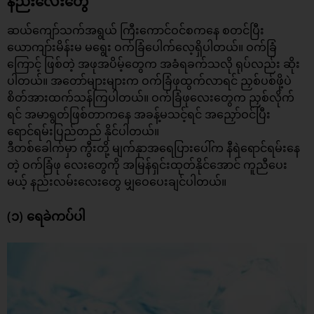
နည်းလေးတွေ
ဆယ်ကျော်သက်အရွယ် ကြီးကောင်ဝင်စကနေ စတင်ပြီး
ယောကျာ်းမိန်းမ မရွေး
ဝက်ခြံ
ပေါက်လေ့ရှိပါတယ်။ ဝက်ခြံ
ကြောင့် ဖြစ်တဲ့ အဖုအပိမ့်တွေက အခံရခက်သလို ရုပ်လည်း ဆိုး
ပါတယ်။ အတော်များများက ဝက်ခြံဖုထွက်လာရင် ညှစ်ပစ်ဖို့ပဲ
စိတ်အားထက်သန်ကြပါတယ်။ ဝက်ခြံဖုလေးတွေက ညှစ်လိုက်
ရင် အမာရွတ်ဖြစ်တာကနေ အခန့်မသင့်ရင် အညှော်ဝင်ပြီး
ရောင်ရမ်းပြည်တည် နိုင်ပါတယ်။
ဒီတစ်ခေါက်မှာ ကွီးတို့ မျက်နှာအရေပြားပေါ်က နီရဲရောင်ရမ်းနေ
တဲ့ ဝက်ခြံဖု လေးတွေကို အမြန်ရှင်းထုတ်နိုင်အောင် ကူညီပေး
မယ့် နည်းလမ်းလေးတွေ မျှဝေပေးချင်ပါတယ်။
(၁) ရေခဲကပ်ပါ