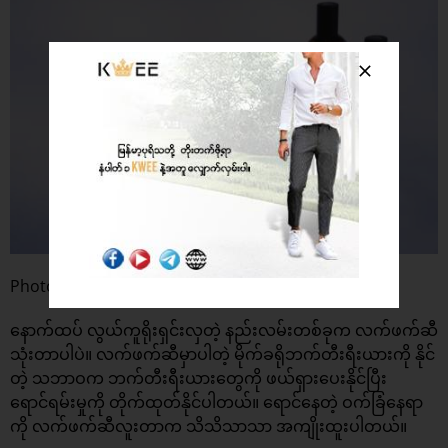
Photo : Pexels
နောက်ထပ် လွယ်ကူရိုးရှင်းလှတဲ့ နည်းလမ်းတစ်ခုက လက်ဖက်ဆီ
သုံးတာပါပဲ။ လက်ဖက်ဆီမှာပါတဲ့ မိုက်ခရိုဘက်တီးရီးယားကို နိုင်
တဲ့ သဘာဝက ဘက်တီးရီးယားတွေကို ဖယ်ရှားပေးနိုင်ပြီး
‌ရောင်ရမ်းမှုကို တိုက်ထုတ်နိုင်ပါတယ်။ ရောင်နေတဲ့ ဝက်ခြံနေရာ
ကို လက်ဖက်ဆီလူးတာက သိသိသာသာ အကျိုးထူးပါတယ်။