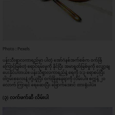
Photo : Pexels
ပန်းသီးရှာလကာရည်မှာ ပါတဲ့ အော်ဂဲနစ်အက်စစ်က ဝက်ခြံ
ကြောင့်ဖြစ်တဲ့ ရောင်ရမ်းမှုကို နိုင်ပြီး အမာရွတ်ဖြစ်မှုကို လျှော့ချ
ပေးနိုင်ပါတယ်။ ပန်းသီရှာလကာရည်နဲ့ ရေကို ၁:၃ ရောစပ်ပြီး
ဝါဂွမ်းစလေးနဲ့ တို့ယူပြီး ဝက်ခြံဖုနေရာကို လိမ်းပါ။ စက္ကန့် ၂၀
လောက် ကြာရင် ရေဆေးပြီး ခြောက်အောင် ထားရုံပါပဲ။
(၃) လက်ဖက်ဆီ လိမ်းပါ