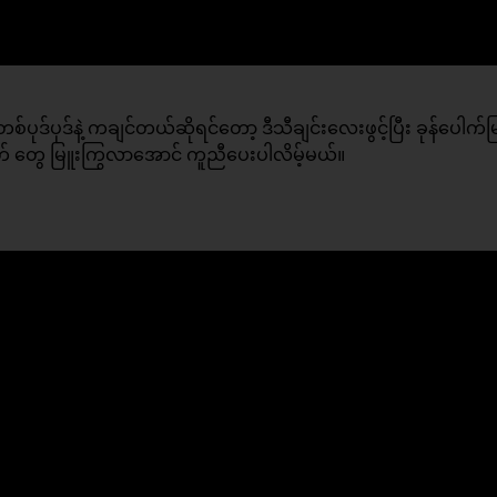
းတစ်ပုဒ်ပုဒ်နဲ့ ကချင်တယ်ဆိုရင်တော့ ဒီသီချင်းလေးဖွင့်ပြီး ခုန်ပေါက်
ဓာတ် တွေ မြူးကြွလာအောင် ကူညီပေးပါလိမ့်မယ်။