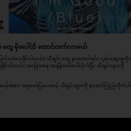
ာတ် တွေ မိုးပေါ်ထိ ထောင်တက်လာမယ်
ောင်းလဲပေးနိုင်ပါတယ်။ သီချင်း တွေ နားထောင်ရင်း လွမ်းဆွေးမှုကိ
ိုင်ပါတယ်။ အခြေအနေ အချိန်အခါပေါ်လိုက်ပြီး သီချင်းများကို
ာင်မယ့်အစား အခုဖော်ပြပေးမယ့်
သီချင်း
များကို နားဆင်ကြည့်လိုက်ပါ။