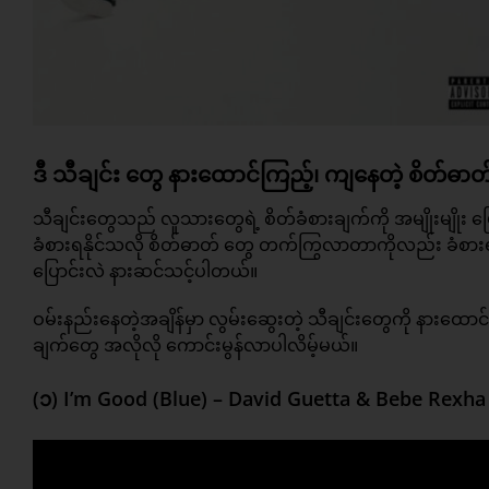
ဒီ သီချင်း တွေ နားထောင်ကြည့်၊ ကျနေတဲ့ စိတ်ဓ
သီချင်းတွေသည် လူသားတွေရဲ့ စိတ်ခံစားချက်ကို အမျိုးမျိုး ပြ
ခံစားရနိုင်သလို စိတ်ဓာတ် တွေ တက်ကြွလာတာကိုလည်း ခံစားရန
ပြောင်းလဲ နားဆင်သင့်ပါတယ်။
ဝမ်းနည်းနေတဲ့အချိန်မှာ လွမ်းဆွေးတဲ့ သီချင်းတွေကို နားထေ
ချက်တွေ အလိုလို ကောင်းမွန်လာပါလိမ့်မယ်။
(၁) I’m Good (Blue) – David Guetta & Bebe Rexha