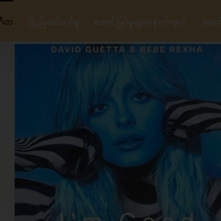
ဂီတ
မြို့ပြဆင်ယင်မှု
အောင်မြင်မှုများနောက်ကွယ်
အဆင့်