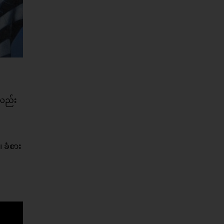
ုလည်း
 ခံစား