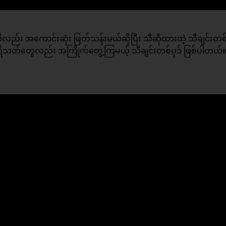
ကိုလည်း အကောင်းဆုံး ဖြတ်သန်းမယ်ဆိုပြီး သီဆိုထားတဲ့ သီချင်းတစ်ပ
ိသတ်တွေလည်း အကြိုက်တွေ့ကြမယ့် သီချင်းတစ်ပုဒ် ဖြစ်ပါတယ်။