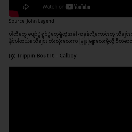
Source: John Legend
ပါတီတွေ ပျော်ပွဲရွှင်ပွဲတွေရှိတဲ့အခါ ကခုန်လို့ကောင်းတဲ့ သီချင်
နိုင်ပါတယ်။ သီချင်း တီးလုံးလေးက မြူးမြူးလေးမို့လို့ စိတ်
(၄) Trippin Bout It – Calboy