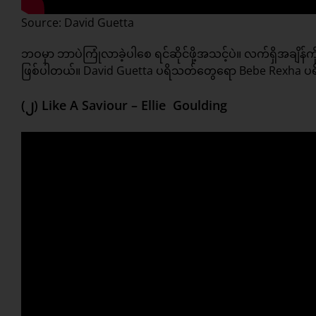
Source: David Guetta
ဘဝမှာ ဘာပဲကြုံလာခဲ့ပါစေ ရင်ဆိုင်ဖို့အသင့်ပဲ။ လက်ရှိအချိန်
ဖြစ်ပါတယ်။ David Guetta ပရိသတ်တွေရော Bebe Rexha ပရ
(၂) Like A Saviour – Ellie Goulding