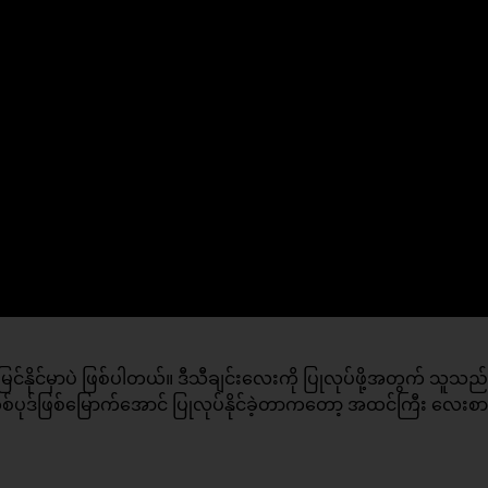
င်နိုင်မှာပဲ ဖြစ်ပါတယ်။ ဒီသီချင်းလေးကို ပြုလုပ်ဖို့အတွက် သူသည်
းတစ်ပုဒ်ဖြစ်မြောက်အောင် ပြုလုပ်နိုင်ခဲ့တာကတော့ အထင်ကြီး လေးစ