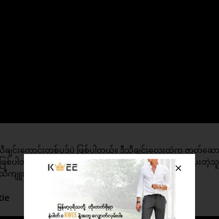
 သီချင်းကောင်းတစ်ပုဒ်ပဲ ဖြစ်ပါတယ်။ ဒီသီချင်းလေးထဲက ဇာတ်ဆော
ြစ်ပါတယ်။ ဒါပေမဲ့ လက်ရှိအချိန်မှာတော့ သူ့ကို ကယ်တင်ပေးတဲ့သ
င့် သီကျူးထားတာပဲ ဖြစ်ပါတယ်။
tie