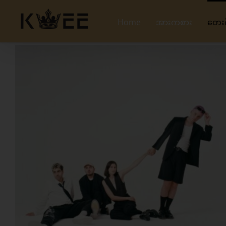
Skip
to
Home
အားကစား
တေး
content
View
Larger
Image