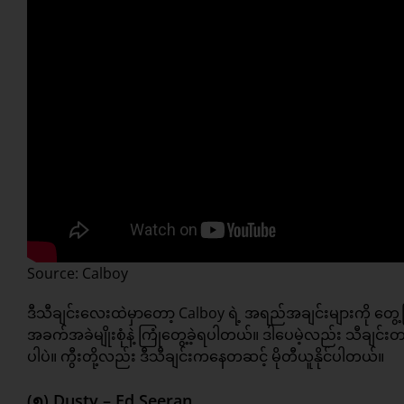
Source: Calboy
ဒီသီချင်းလေးထဲမှာတော့ Calboy ရဲ့ အရည်အချင်းများကို တွေ့မြ
အခက်အခဲမျိုးစုံနဲ့ ကြုံတွေ့ခဲ့ရပါတယ်။ ဒါပေမဲ့လည်း သီချင်
ပါပဲ။ ကွီးတို့လည်း ဒီသီချင်းကနေတဆင့် မိုတီယူနိုင်ပါတယ်။
(၅) Dusty – Ed Seeran