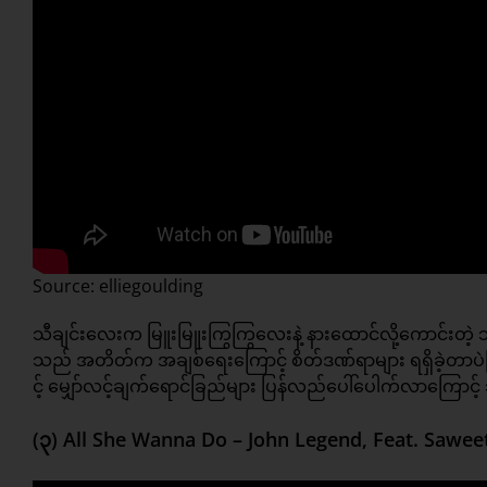
Source: elliegoulding
သီချင်းလေးက မြူးမြူးကြွကြွလေးနဲ့ နားထောင်လို့ကောင်းတဲ့
သည် အတိတ်က အချစ်ရေးကြောင့် စိတ်ဒဏ်ရာများ ရရှိခဲ့တာပဲဖ
င့် မျှော်လင့်ချက်ရောင်ခြည်များ ပြန်လည်ပေါ်ပေါက်လာကြော
(၃) All She Wanna Do – John Legend, Feat. Sawee