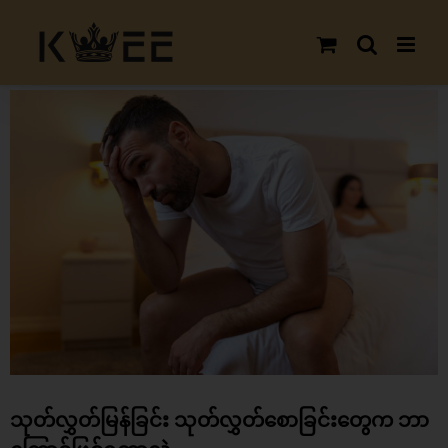
Skip
to
content
View
Larger
Image
သုတ်လွှတ်မြန်ခြင်း သုတ်လွှတ်စောခြင်းတွေက ဘာ