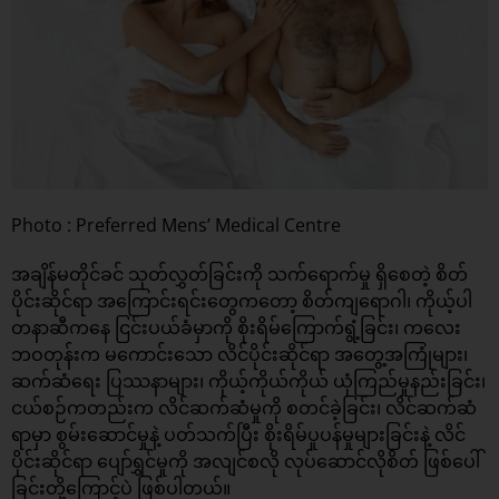
Photo : Preferred Mens’ Medical Centre
အချိန်မတိုင်ခင် သုတ်လွှတ်ခြင်းကို သက်ရောက်မှု ရှိစေတဲ့ စိတ်
ပိုင်းဆိုင်ရာ အကြောင်းရင်းတွေကတော့ စိတ်ကျရောဂါ၊ ကိုယ့်ပါ
တနာဆီကနေ ငြင်းပယ်ခံမှာကို စိုးရိမ်ကြောက်ရွံ့ခြင်း၊ ကလေး
ဘဝတုန်းက မကောင်းသော လိင်ပိုင်းဆိုင်ရာ အတွေ့အကြုံများ၊
ဆက်ဆံရေး ပြဿနာများ၊ ကိုယ့်ကိုယ်ကိုယ် ယုံကြည်မှုနည်းခြင်း၊
ငယ်စဉ်ကတည်းက လိင်ဆက်ဆံမှုကို စတင်ခဲ့ခြင်း၊ လိင်ဆက်ဆံ
ရာမှာ စွမ်းဆောင်မှုနဲ့ ပတ်သက်ပြီး စိုးရိမ်ပူပန်မှုများခြင်းနဲ့ လိင်
ပိုင်းဆိုင်ရာ ပျော်ရွှင်မှုကို အလျင်စလို လုပ်ဆောင်လိုစိတ် ဖြစ်ပေါ်
ခြင်းတို့ကြောင့်ပဲ ဖြစ်ပါတယ်။