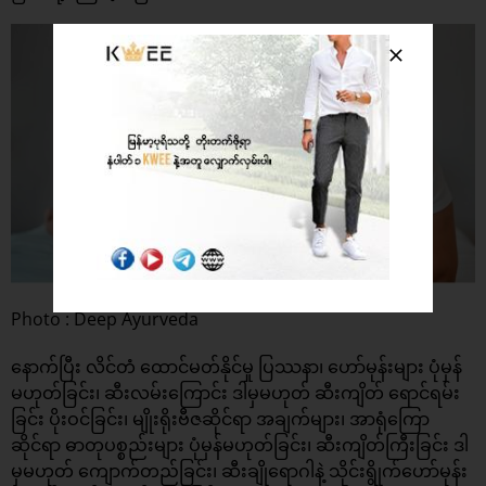
Photo : Deep Ayurveda
နောက်ပြီး လိင်တံ ထောင်မတ်နိုင်မှု ပြဿနာ၊ ဟော်မုန်းများ ပုံမှန်
မဟုတ်ခြင်း၊ ဆီးလမ်းကြောင်း ဒါမှမဟုတ် ဆီးကျိတ် ရောင်ရမ်း
ခြင်း ပိုးဝင်ခြင်း၊ မျိုးရိုးဗီဇဆိုင်ရာ အချက်များ၊ အာရုံကြော
ဆိုင်ရာ ဓာတုပစ္စည်းများ ပုံမှန်မဟုတ်ခြင်း၊ ဆီးကျိတ်ကြီးခြင်း ဒါ
မှမဟုတ် ကျောက်တည်ခြင်း၊ ဆီးချိုရောဂါနဲ့ သိုင်းရွိုက်ဟော်မုန်း