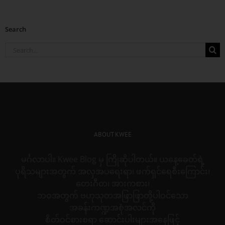
Search
Search
for:
ABOUT KWEE
မင်္ဂလာပါ။ Kwee Blog မှ ကြိုဆိုပါတယ်။ ယနေ့ခေတ်ရဲ့
ပုရိသများအတွက် အလှအပရေးရာ၊ ဖက်ရှင်ရေစီးကြောင်း၊
တေးဂီတ၊ အားကစား၊
ဘဝအတွက် ဗဟုသုတအဖြာဖြာတို့ပါဝင်သော
အခန်းကဏ္ဍအစုံအလင်ကို
စိတ်ဝင်စားစရာ ဆောင်းပါးများအနေဖြင့်