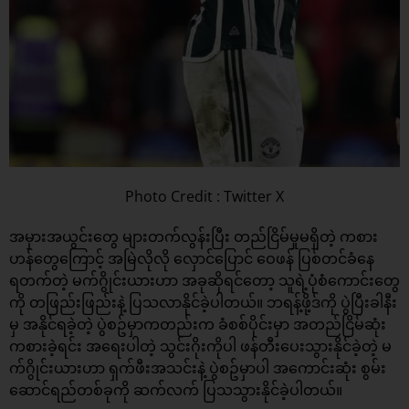
Photo Credit : Twitter X
အမှားအယွင်းတွေ များတက်လွန်းပြီး တည်ငြိမ်မှုမရှိတဲ့ ကစား
ဟန်တွေကြောင့် အမြဲလိုလို လှောင်ပြောင် ဝေဖန် ပြစ်တင်ခံနေ
ရတက်တဲ့ မက်ဂွိုင်းယားဟာ အခုဆိုရင်တော့ သူရဲ့ပုံစံကောင်းတွေ
ကို တဖြည်းဖြည်းနဲ့ ပြသလာနိုင်ခဲ့ပါတယ်။ ဘရန့်ဖို့ဒ်ကို ပွဲပြီးခါနီး
မှ အနိုင်ရခဲ့တဲ့ ပွဲစဥ်မှာကတည်းက ခံစစ်ပိုင်းမှာ အတည်ငြိမ်ဆုံး
ကစားခဲ့ရင်း အရေးပါတဲ့ သွင်းဂိုးကိုပါ ဖန်တီးပေးသွားနိုင်ခဲ့တဲ့ မ
က်ဂွိုင်းယားဟာ ရှက်ဖီးအသင်းနဲ့ ပွဲစဥ်မှာပါ အကောင်းဆုံး စွမ်း
ဆောင်ရည်တစ်ခုကို ဆက်လက် ပြသသွားနိုင်ခဲ့ပါတယ်။