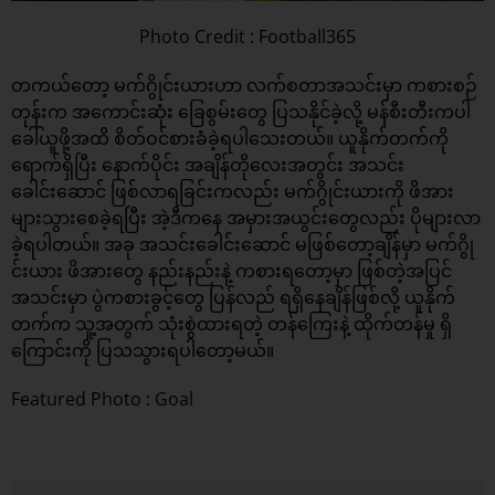
Photo Credit : Football365
တကယ်တော့ မက်ဂွိုင်းယားဟာ လက်စတာအသင်းမှာ ကစားစဉ်
တုန်းက အကောင်းဆုံး ခြေစွမ်းတွေ ပြသနိုင်ခဲ့လို့ မန်စီးတီးကပါ
ခေါ်ယူဖို့အထိ စိတ်ဝင်စားခံခဲ့ရပါသေးတယ်။ ယူနိုက်တက်ကို
ရောက်ရှိပြီး နောက်ပိုင်း အချိန်တိုလေးအတွင်း အသင်း
ခေါင်းဆောင် ဖြစ်လာရခြင်းကလည်း မက်ဂွိုင်းယားကို ဖိအား
များသွားစေခဲ့ရပြီး အဲ့ဒီကနေ အမှားအယွင်းတွေလည်း ပိုများလာ
ခဲ့ရပါတယ်။ အခု အသင်းခေါင်းဆောင် မဖြစ်တော့ချိန်မှာ မက်ဂွို
င်းယား ဖိအားတွေ နည်းနည်းနဲ့ ကစားရတော့မှာ ဖြစ်တဲ့အပြင်
အသင်းမှာ ပွဲကစားခွင့်တွေ ပြန်လည် ရရှိနေချိန်ဖြစ်လို့ ယူနိုက်
တက်က သူ့အတွက် သုံးစွဲထားရတဲ့ တန်ကြေးနဲ့ ထိုက်တန်မှု ရှိ
ကြောင်းကို ပြသသွားရပါတော့မယ်။
Featured Photo : Goal