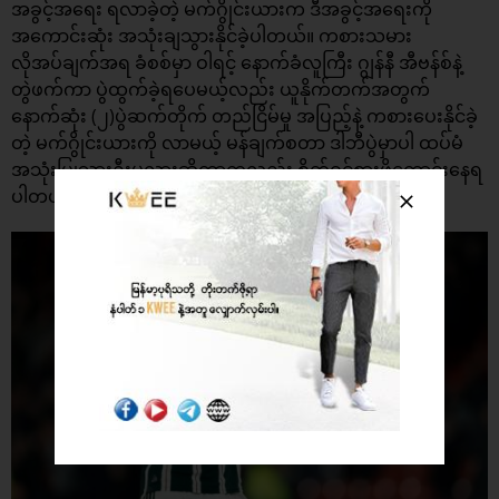
အခွင့်အရေး ရလာခဲ့တဲ့ မက်ဂွိုင်းယားက ဒီအခွင့်အရေးကို
အကောင်းဆုံး အသုံးချသွားနိုင်ခဲ့ပါတယ်။ ကစားသမား
လိုအပ်ချက်အရ ခံစစ်မှာ ဝါရင့် နောက်ခံလူကြီး ဂျွန်နီ အီဗန်စ်နဲ့
တွဲဖက်ကာ ပွဲထွက်ခဲ့ရပေမယ့်လည်း ယူနိုက်တက်အတွက်
နောက်ဆုံး (၂)ပွဲဆက်တိုက် တည်ငြိမ်မှု အပြည့်နဲ့ ကစား​ပေးနိုင်ခဲ့
တဲ့ မက်ဂွိုင်းယားကို လာမယ့် မန်ချက်စတာ ဒါဘီပွဲမှာပါ ထပ်မံ
အသုံးပြုသွားဦးမလားဆိုတာကလည်း စိတ်ဝင်စားဖို့ကောင်းနေရ
ပါတယ်။