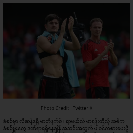
Photo Credit : Twitter X
ခံစစ်မှာ လီဆန်ဒရို မာတီနက်ဇ် ၊ ရာဖယ်လ် ဗာရန်းတို့လို အဓိက
ခံစစ်မှူးတွေ ဒဏ်ရာရရှိနေချိန် အသင်းအတွက် ပါဝင်ကစားပေးဖို့