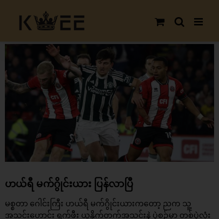
Skip
to
content
View
Larger
Image
ဟယ်ရီ မက်ဂွိုင်းယား ပြန်လာပြီ
မစ္စတာ ဂေါင်းကြီး ဟယ်ရီ
မက်ဂွိုင်းယား
ကတော့ ညက သူ့
အသင်းဟောင်း ရှက်ဖီး ယူနိုက်တက်အသင်းနဲ့ ပွဲစဥ်မှာ တစ်ပွဲလုံး