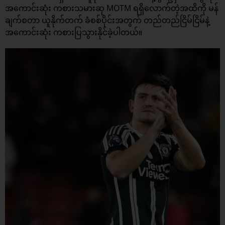
အကောင်းဆုံး ကစားသမားဆု MOTM ရရှိလောက်တဲ့အထိကို မန်
ချက်စတာ ယူနိုက်တက် ခံစစ်ပိုင်းအတွက် တည်တည်ငြိမ်ငြိမ်နဲ့
အကောင်းဆုံး ကစားပြသွားနိုင်ခဲ့ပါတယ်။