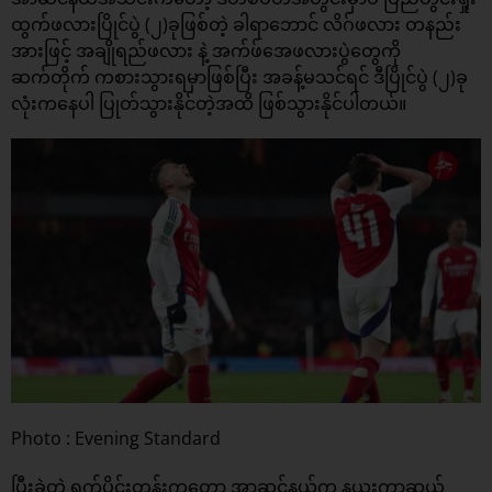
ထွက်ဖလားပြိုင်ပွဲ (၂)ခုဖြစ်တဲ့ ခါရာဘောင် လိဂ်ဖလား တနည်း
အားဖြင့် အချိုရည်ဖလား နဲ့ အက်ဖ်အေဖလားပွဲတွေကို
ဆက်တိုက် ကစားသွားရမှာဖြစ်ပြီး အခန့်မသင်ရင် ဒီပြိုင်ပွဲ (၂)ခု
လုံးကနေပါ ပြုတ်သွားနိုင်တဲ့အထိ ဖြစ်သွားနိုင်ပါတယ်။
Photo : Evening Standard
ပြီးခဲ့တဲ့ ရက်ပိုင်းတုန်းကတော့ အာဆင်နယ်က နယူးကာဆယ်