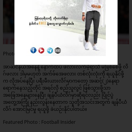
Photo : ESPN
အာဆင်နယ်အနေနဲ့ နောက်ထပ် ဖလားလက်မဲ့ရာသီ မဖြစ်စေဖို့ လိ
ဂ်ဖလား ဒါမှမဟုတ် အက်ဖ်အေဖလား တစ်လုံးလုံးကို ရယူနိုင်ဖို့
က လိုအပ်နေပြီး ပရီးမီးယားလိဂ်မှာကတော့ အဆင့်(၂)နေရာ
ရောက်နေသည့်တိုင် အရင်လို စည်သူလွင် ဖြစ်သွားဖို့သာ
အခြေအနေများနေပြီး ချန်ပီယံလိဂ်မှာဆိုရင်လည်း ပြိုင်ပွဲ
အတွေ့အကြုံ နည်းလွန်းနေတာက သူတို့အသင်းအတွက် ချန်ပီယံ
လိဂ် အောင်မြင်မှု ရယူဖို့ ခဲယဉ်းနိုင်ပါတယ်။
Featured Photo : Football Insider