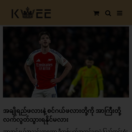
Skip
to
content
View
Larger
Image
အချိုရည်ဖလားနဲ့ စင်ဂယ်ဖလားတို့ကို အာကြီးတို့
လက်လွတ်သွားရနိုင်မလား
အာဆင်နယ်
အသင်းကတော့ ဒီတစ်ပတ်အတွင်းမှာပဲ ပြည်တွင်းရှုံး