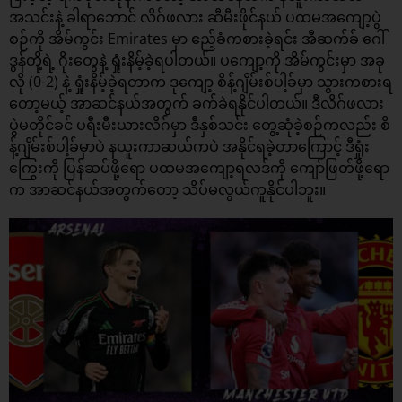
အသင်းနဲ့ ခါရာဘောင် လိဂ်ဖလား ဆီမီးဖိုင်နယ် ပထမအကျော့ပွဲ
စဉ်ကို အိမ်ကွင်း Emirates မှာ ဧည့်ခံကစားခဲ့ရင်း အီဆက်ခ် ဂေါ်
ဒွန်တို့ရဲ့ ဂိုးတွေနဲ့ ရှုံးနိမ့်ခဲ့ရပါတယ်။ ပကျော့ကို အိမ်ကွင်းမှာ အခု
လို (0-2) နဲ့ ရှုံးနိမ့်ခဲ့ရတာက ဒုကျော့ စိန့်ဂျိမ်းစ်ပါ့ခ်မှာ သွားကစားရ
တော့မယ့် အာဆင်နယ်အတွက် ခက်ခဲရနိုင်ပါတယ်။ ဒီလိဂ်ဖလား
ပွဲမတိုင်ခင် ပရီးမီးယားလိဂ်မှာ ဒီနှစ်သင်း တွေ့ဆုံခဲ့စဉ်ကလည်း စိ
န့်ဂျိမ်းစ်ပါ့ခ်မှာပဲ နယူးကာဆယ်ကပဲ အနိုင်ရခဲ့တာကြောင့် ဒီရှုံး
ကြွေးကို ပြန်ဆပ်ဖို့ရော ပထမအကျော့ရလဒ်ကို ကျော်ဖြတ်ဖို့ရော
က အာဆင်နယ်အတွက်တော့ သိပ်မလွယ်ကူနိုင်ပါဘူး။