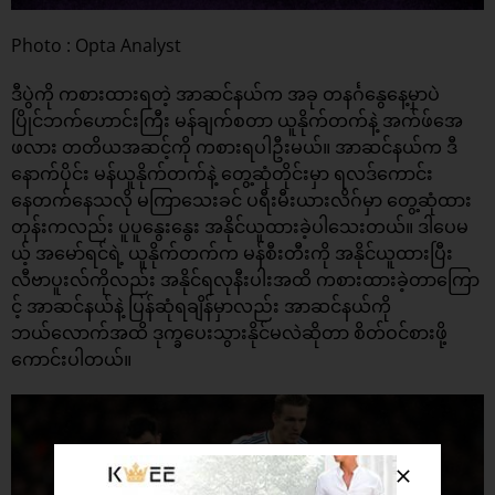
Photo : Opta Analyst
ဒီပွဲကို ကစားထားရတဲ့ အာဆင်နယ်က အခု တနင်္ဂနွေနေ့မှာပဲ
ပြိုင်ဘက်ဟောင်းကြီး မန်ချက်စတာ ယူနိုက်တက်နဲ့ အက်ဖ်အေ
ဖလား တတိယအဆင့်ကို ကစားရပါဦးမယ်။ အာဆင်နယ်က ဒီ
နောက်ပိုင်း မန်ယူနိုက်တက်နဲ့ တွေ့ဆုံတိုင်းမှာ ရလဒ်ကောင်း
နေတက်နေသလို မကြာသေးခင် ပရီးမီးယားလိဂ်မှာ တွေ့ဆုံထား
တုန်းကလည်း ပူပူနွေးနွေး အနိုင်ယူထားခဲ့ပါသေးတယ်။ ဒါပေမ
ယ့် အမော်ရင်ရဲ့ ယူနိုက်တက်က မန်စီးတီးကို အနိုင်ယူထားပြီး
လီဗာပူးလ်ကိုလည်း အနိုင်ရလုနီးပါးအထိ ကစားထားခဲ့တာကြော
င့် အာဆင်နယ်နဲ့ ပြန်ဆုံရချိန်မှာလည်း အာဆင်နယ်ကို
ဘယ်လောက်အထိ ဒုက္ခပေးသွားနိုင်မလဲဆိုတာ စိတ်ဝင်စားဖို့
ကောင်းပါတယ်။