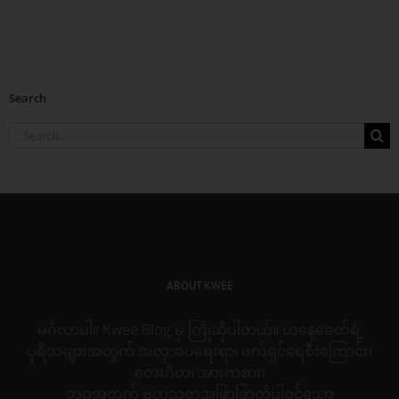
Search
Search
for:
ABOUT KWEE
မင်္ဂလာပါ။ Kwee Blog မှ ကြိုဆိုပါတယ်။ ယနေ့ခေတ်ရဲ့
ပုရိသများအတွက် အလှအပရေးရာ၊ ဖက်ရှင်ရေစီးကြောင်း၊
တေးဂီတ၊ အားကစား၊
ဘဝအတွက် ဗဟုသုတအဖြာဖြာတို့ပါဝင်သော