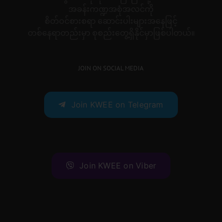
အခန်းကဏ္ဍအစုံအလင်ကို
စိတ်ဝင်စားစရာ ဆောင်းပါးများအနေဖြင့်
တစ်နေရာတည်းမှာ စုစည်းတွေ့ရှိနိုင်မှာဖြစ်ပါတယ်။
JOIN ON SOCIAL MEDIA
Join KWEE on Telegram
Join KWEE on Viber