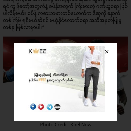
ရင် ကျွန်တော့်အတွက်နဲ့ စပိန်အတွက် ကြီးမားတဲ့ ဂုဏ်ယူစရာ ဖြစ်
ပါလိမ့်မယ်။ စပိန် ကစားသမားတစ်ယောက်က ဒီဆုကို နောက်
တစ်ကြိမ် ရရှိမယ်ဆိုရင် မယုံနိုင်လောက်စရာ အသိအမှတ်ပြုမှု
တစ်ခု ဖြစ်လာမှာပါ။”
Photo Credit: Khel Now