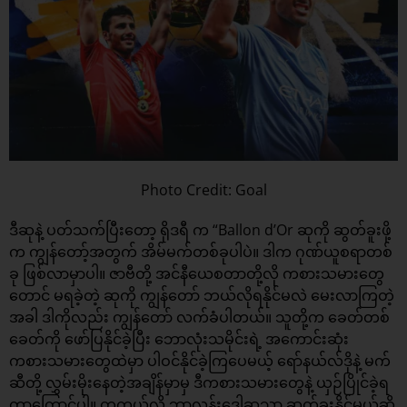
Photo Credit: Goal
ဒီဆုနဲ့ ပတ်သက်ပြီးတော့ ရိုဒရီ က “Ballon d’Or ဆုကို ဆွတ်ခူးဖို့
က ကျွန်တော့်အတွက် အိမ်မက်တစ်ခုပါပဲ။ ဒါက ဂုဏ်ယူစရာတစ်
ခု ဖြစ်လာမှာပါ။ ဇာဗီတို့ အင်နီယေစတာတို့လို ကစားသမားတွေ
တောင် မရခဲ့တဲ့ ဆုကို ကျွန်တော် ဘယ်လိုရနိုင်မလဲ မေးလာကြတဲ့
အခါ ဒါကိုလည်း ကျွန်တော် လက်ခံပါတယ်။ သူတို့က ခေတ်တစ်
ခေတ်ကို ဖော်ပြနိုင်ခဲ့ပြီး ဘောလုံးသမိုင်းရဲ့ အကောင်းဆုံး
ကစားသမားတွေထဲမှာ ပါဝင်နိုင်ခဲ့ကြပေမယ့် ရော်နယ်လ်ဒိုနဲ့ မက်
ဆီတို့ လွှမ်းမိုးနေတဲ့အချိန်မှာမှ ဒီကစားသမားတွေနဲ့ ယှဉ်ပြိုင်ခဲ့ရ
တာကြောင့်ပါ။ တကယ်လို့ ဘာလွန်းဒေါဆုသာ ဆွတ်ခူးနိုင်မယ်ဆို