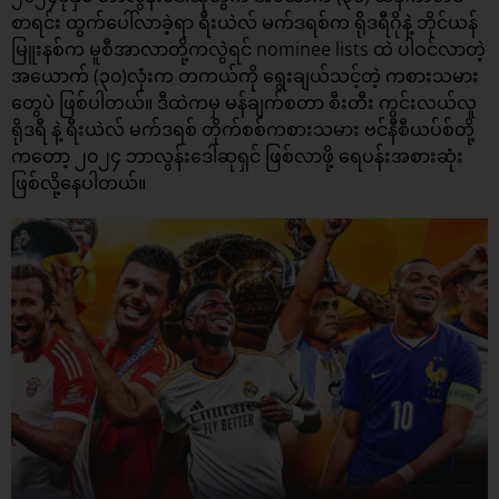
စာရင်း ထွက်ပေါ်လာခဲ့ရာ ရီးယဲလ် မက်ဒရစ်က ရိုဒရီဂိုနဲ့ ဘိုင်ယန်
မြူးနစ်က မူစီအာလာတို့ကလွဲရင် nominee lists ထဲ ပါဝင်လာတဲ့
အယောက် (၃၀)လုံးက တကယ်ကို ရွေးချယ်သင့်တဲ့ ကစားသမား
တွေပဲ ဖြစ်ပါတယ်။ ဒီထဲကမှ မန်ချက်စတာ စီးတီး ကွင်းလယ်လူ
ရိုဒရီ နဲ့ ရီးယဲလ် မက်ဒရစ် တိုက်စစ်ကစားသမား ဗင်နီစီယပ်စ်တို့
ကတော့ ၂၀၂၄ ဘာလွန်းဒေါဆုရှင် ဖြစ်လာဖို့ ရေပန်းအစားဆုံး
ဖြစ်လို့နေပါတယ်။