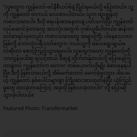
“လူတွေက ကျွန်တော် ဗင်နီစီယပ်စ်နဲ့ ပြိုင်ရမယ်လို့ ပြောတယ်။ သူ့
ကို ကျွန်တော် တကယ် လေးစားပါတယ်။ သူက ထူးချွန်တဲ့
ကစားသမားပါ။ ဒီလို ရေပန်းစားနေတာနဲ့ ပတ်သက်ပြီး ကျွန်တော်
လုပ်ဆောင်ခဲ့တာတွေ အားလုံးအတွက် ဂုဏ်ယူမိပါတယ်။ ဆန်ကာ
တင်စာရင်းမှာလည်း ကစားသမားတွေ အများကြီး ပါနေသေးတာ
ဖြစ်လို့ ဘောလုံးပရိသတ်တွေက ဘယ်သူ့ကို မဲပေးရွေးချယ်မ
လဲဆိုတာ စောင့်ကြည့်သွားရမှာပါ။ လူတွေကတော့ ကျွန်တော့်ကို
ဘာလွန်းဒေါဆု ရသင့်တယ် ဒီဆုနဲ့ ထိုက်တန်တယ်လို့ ပြောနေကြ
တာနဲ့တင် ကျွန်တော်က winner တစ်ယောက်လိုမျိုး ခံစားနေရပါ
ပြီ။ ဒီလို ဖြစ်လာမယ်လို့ အိမ်မက်တောင် မမက်ခဲ့ဖူးဘူး။ ဒါပေမ
ယ့် ကျွန်တော် နှစ်ပေါင်းများစွာ ကြိုးစားအားထုတ်ခဲ့ပြီး ယုံကြည်
မှုတွေ ထားခဲ့တာကြောင့် အခုလို ဖြစ်လာခဲ့တာပါ။” လို့ ပြောဆို
သွားခဲ့ပါတယ်။
Featured Photo: Transfermarket