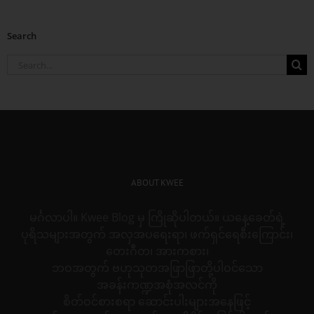
Search
Search
for:
ABOUT KWEE
မင်္ဂလာပါ။ Kwee Blog မှ ကြိုဆိုပါတယ်။ ယနေ့ခေတ်ရဲ့
ပုရိသများအတွက် အလှအပရေးရာ၊ ဖက်ရှင်ရေစီးကြောင်း၊
တေးဂီတ၊ အားကစား၊
ဘဝအတွက် ဗဟုသုတအဖြာဖြာတို့ပါဝင်သော
အခန်းကဏ္ဍအစုံအလင်ကို
စိတ်ဝင်စားစရာ ဆောင်းပါးများအနေဖြင့်