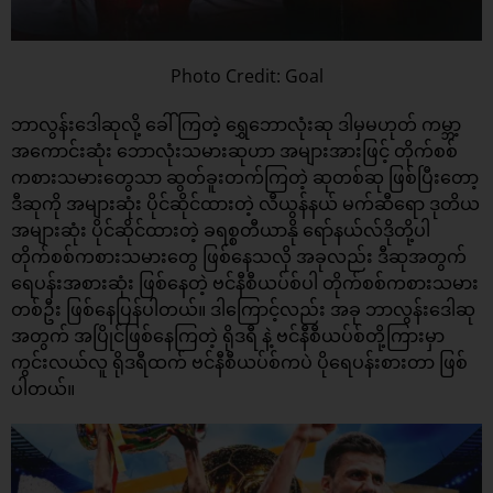
Photo Credit: Goal
ဘာလွန်းဒေါဆုလို့ ခေါ်ကြတဲ့ ရွှေဘောလုံးဆု ဒါမှမဟုတ် ကမ္ဘာ့
အကောင်းဆုံး ဘောလုံးသမားဆုဟာ အများအားဖြင့် တိုက်စစ်
ကစားသမားတွေသာ ဆွတ်ခူးတက်ကြတဲ့ ဆုတစ်ဆု ဖြစ်ပြီးတော့
ဒီဆုကို အများဆုံး ပိုင်ဆိုင်ထားတဲ့ လီယွန်နယ် မက်ဆီရော ဒုတိယ
အများဆုံး ပိုင်ဆိုင်ထားတဲ့ ခရစ္စတီယာနို ရော်နယ်လ်ဒိုတို့ပါ
တိုက်စစ်ကစားသမားတွေ ဖြစ်နေသလို အခုလည်း ဒီဆုအတွက်
ရေပန်းအစားဆုံး ဖြစ်နေတဲ့ ဗင်နီစီယပ်စ်ပါ တိုက်စစ်ကစားသမား
တစ်ဦး ဖြစ်နေပြန်ပါတယ်။ ဒါကြောင့်လည်း အခု ဘာလွန်းဒေါဆု
အတွက် အပြိုင်ဖြစ်နေကြတဲ့ ရိုဒရီ နဲ့ ဗင်နီစီယပ်စ်တို့ကြားမှာ
ကွင်းလယ်လူ ရိုဒရီထက် ဗင်နီစီယပ်စ်ကပဲ ပိုရေပန်းစားတာ ဖြစ်
ပါတယ်။