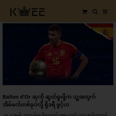
Skip
to
content
View
Larger
Image
Ballon d’Or ဆုကို ဆွတ်ခူးဖို့က သူ့အတွက်
အိမ်မက်တစ်ခုပဲလို့ ရိုဒရီ ဖွင့်ဟ
၂၀၂၄ခုနှစ်
ဘာလွန်းဒေါဆု
တွက် အယောက် (၃၀) ဆန်ကာတင်