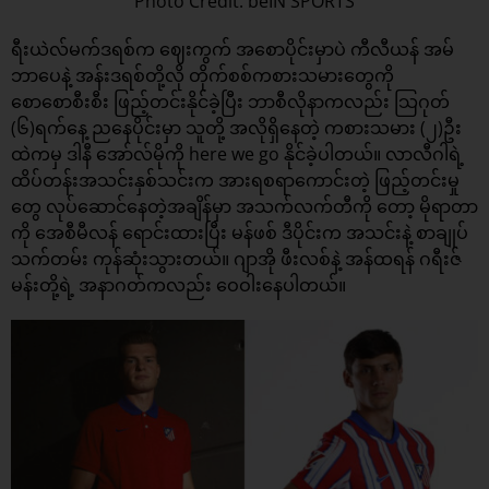
Photo Credit: beIN SPORTS
ရီးယဲလ်မက်ဒရစ်က ဈေးကွက် အစောပိုင်းမှာပဲ ကီလီယန် အမ်
ဘာပေနဲ့ အန်းဒရစ်တို့လို တိုက်စစ်ကစားသမားတွေကို
စောစောစီးစီး ဖြည့်တင်းနိုင်ခဲ့ပြီး ဘာစီလိုနာကလည်း သြဂုတ်
(၆)ရက်နေ့ ညနေပိုင်းမှာ သူတို့ အလိုရှိနေတဲ့ ကစားသမား (၂)ဦး
ထဲကမှ ဒါနီ အော်လ်မိုကို here we go နိုင်ခဲ့ပါတယ်။ လာလီဂါရဲ့
ထိပ်တန်းအသင်းနှစ်သင်းက အားရစရာကောင်းတဲ့ ဖြည့်တင်းမှု
တွေ လုပ်ဆောင်နေတဲ့အချိန်မှာ အသက်လက်တီကို တော့ မိုရာတာ
ကို အေစီမီလန် ရောင်းထားပြီး မန်ဖစ် ဒီပိုင်းက အသင်းနဲ့ စာချုပ်
သက်တမ်း ကုန်ဆုံးသွားတယ်။ ဂျာအို ဖီးလစ်နဲ့ အန်ထရန် ဂရီးဇ်
မန်းတို့ရဲ့ အနာဂတ်ကလည်း ဝေဝါးနေပါတယ်။