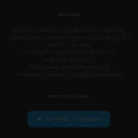
ABOUT KWEE
မင်္ဂလာပါ။ Kwee Blog မှ ကြိုဆိုပါတယ်။ ယနေ့ခေတ်ရဲ့
ပုရိသများအတွက် အလှအပရေးရာ၊ ဖက်ရှင်ရေစီးကြောင်း၊
တေးဂီတ၊ အားကစား၊
ဘဝအတွက် ဗဟုသုတအဖြာဖြာတို့ပါဝင်သော
အခန်းကဏ္ဍအစုံအလင်ကို
စိတ်ဝင်စားစရာ ဆောင်းပါးများအနေဖြင့်
တစ်နေရာတည်းမှာ စုစည်းတွေ့ရှိနိုင်မှာဖြစ်ပါတယ်။
JOIN ON SOCIAL MEDIA
Join KWEE on Telegram