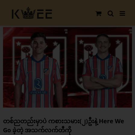
Skip
to
content
View
Larger
Image
တစ်ညတည်းမှာပဲ ကစားသမား(၂)ဦးနဲ့ Here We
Go ခဲ့တဲ့ အသက်လက်တီကို