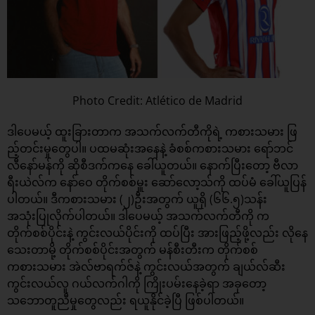
Photo Credit: Atlético de Madrid
ဒါပေမယ့် ထူးခြားတာက အသက်လက်တီကိုရဲ့ ကစားသမား ဖြ
ည့်တင်းမှုတွေပါ။ ပထမဆုံးအနေနဲ့ ခံစစ်ကစားသမား ရော်ဘင်
လီနော်မန်ကို ဆိုစီဒက်ကနေ ခေါ်ယူတယ်။ နောက်ပြီးတော့ ဗီလာ
ရီးယဲလ်က နော်ဝေ တိုက်စစ်မှူး ဆော်လော့သ်ကို ထပ်မံ ခေါ်ယူပြန်
ပါတယ်။ ဒီကစားသမား (၂)ဦးအတွက် ယူရို (၆၆.၅)သန်း
အသုံးပြုလိုက်ပါတယ်။ ဒါပေမယ့် အသက်လက်တီကို က
တိုက်စစ်ပိုင်းနဲ့ ကွင်းလယ်ပိုင်းကို ထပ်ပြီး အားဖြည့်ဖို့လည်း လိုနေ
သေးတာမို့ တိုက်စစ်ပိုင်းအတွက် မန်စီးတီးက တိုက်စစ်
ကစားသမား အဲလ်ဗာရက်ဇ်နဲ့ ကွင်းလယ်အတွက် ချယ်လ်ဆီး
ကွင်းလယ်လူ ဂယ်လက်ဂါကို ကြိုးပမ်းနေခဲ့ရာ အခုတော့
သဘောတူညီမှုတွေလည်း ရယူနိုင်ခဲ့ပြီ ဖြစ်ပါတယ်။