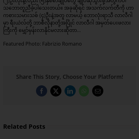
(၂)ဦးလုံးနဲ့လည်း (၅)နှစ်စာချုပ်တွေ ချုပ်ဆိုသွားဖို့အတွက်ပါ
သဘောတူညီခဲ့ပါသေးတယ်။ အခုဆိုရင် အသက်လက်တီကို ဟာ
ကစားသမားသစ် (၄)ဦးနဲ့အတူ လာမယ့် ဘောလုံးရာသီ လာလီဂါ
မှာ ရီးယဲလ်တို့ ဘာစီလိုနာတို့အပြိုင် လာလီဂါ အမှတ်ပေးဖလား
ကြီးကို မျှော်မှန်းလာနိုင်မလားဆိုတာ…
Featured Photo: Fabrizio Romano
Share This Story, Choose Your Platform!
Facebook
X
LinkedIn
WhatsApp
Email
Related Posts