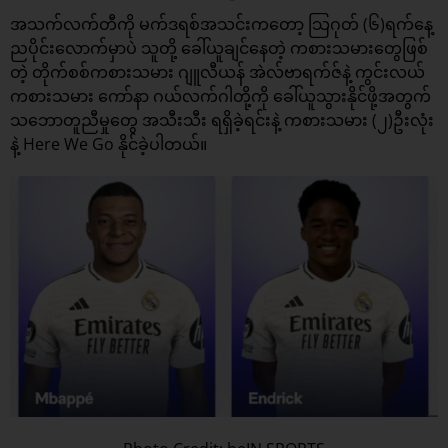
အသက်လက်တီကို မက်ဒရစ်
အသင်းကတော့ သြဂုတ် (၆)ရက်နေ့
ညပိုင်းလောက်မှာပဲ သူတို့ ခေါ်ယူချင်နေတဲ့ ကစားသမားတွေဖြစ်
တဲ့ တိုက်စစ်ကစားသမား ဂျူလီယန် အဲလ်ဗာရက်ဇ်နဲ့ ကွင်းလယ်
ကစားသမား ကော်နာ ဂယ်လက်ဂါတို့ကို ခေါ်ယူသွားနိုင်ဖို့အတွက်
သဘောတူညီမှုတွေ အသီးသီး ရရှိခဲ့ရင်းနဲ့ ကစားသမား (၂)ဦးလုံး
နဲ့ Here We Go နိုင်ခဲ့ပါတယ်။