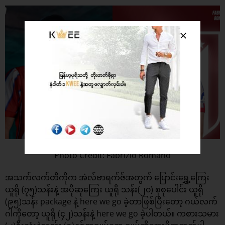
Photo Credit: Fabrizio Romano
အသက်လက်တီကိုက အဲလ်ဗာရက်ဇ်အတွက် ပြောင်းရွှေ့ကြေး
ယူရို (၇၅)သန်းနဲ့ အပိုဆုကြေး ယူရို သန်း(၂၀) စုစုပေါင်း ယူရို
(၉၅)သန်း package နဲ့ here we go ခဲ့တာဖြစ်ပြီးတော့ ဂယ်လက်
ဂါကိုတော့ ယူရို (၄၂)သန်းနဲ့ here we go ခဲ့ပါတယ်။ ကစားသမား