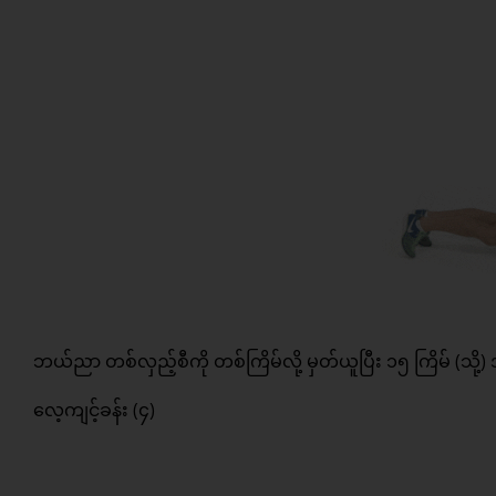
ဘယ်ညာ တစ်လှည့်စီကို တစ်ကြိမ်လို့ မှတ်ယူပြီး ၁၅ ကြိမ် (သို့)
လေ့ကျင့်ခန်း (၄)