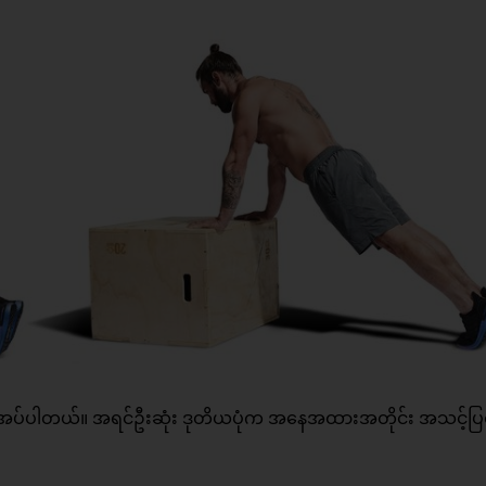
တင် လိုအပ်ပါတယ်။ အရင်ဦးဆုံး ဒုတိယပုံက အနေအထားအတိုင်း အသင့်ပြ