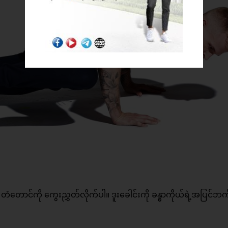
 တံတောင်ကို ကွေးညွှတ်လိုက်ပါ။ ဒူးခေါင်းကို ခန္ဓာကိုယ်ရဲ့အပြင်ဘက်