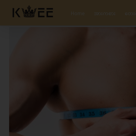
Skip
to
Home
အားကစား
တေး
content
View
Larger
Image