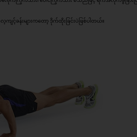
းဗိုက်ကြွက်သား၊ ပေါင်ကြွက်သား စသည်ဖြင့် ရက်အလိုက်ခွဲခြားပြ
့ကျင့်ခန်းများကတော့ ဒိုက်ထိုးခြင်းပဲဖြစ်ပါတယ်။