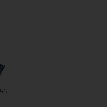
င်ပါ။