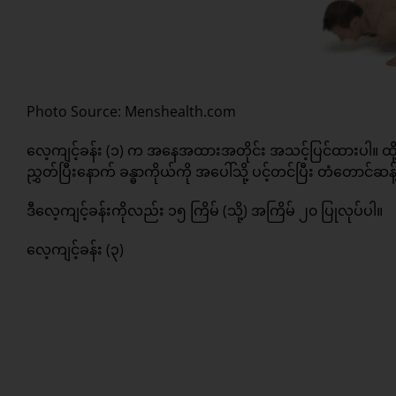
Photo Source: Menshealth.com
လေ့ကျင့်ခန်း (၁) က အနေအထားအတိုင်း အသင့်ပြင်ထားပါ။ ထို့နေ
ညွှတ်ပြီးနောက် ခန္ဓာကိုယ်ကို အပေါ်သို့ ပင့်တင်ပြီး တံတောင်ဆန
ဒီလေ့ကျင့်ခန်းကိုလည်း ၁၅ ကြိမ် (သို့) အကြိမ် ၂၀ ပြုလုပ်ပါ။
လေ့ကျင့်ခန်း (၃)