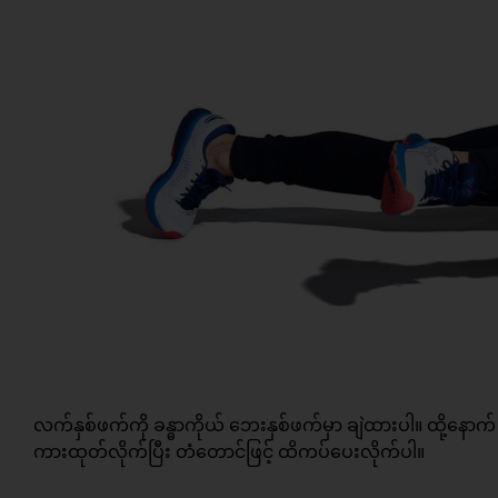
လက်နှစ်ဖက်ကို ခန္ဓာကိုယ် ဘေးနှစ်ဖက်မှာ ချဲထားပါ။ ထို့နောက်
ကားထုတ်လိုက်ပြီး တံတောင်ဖြင့် ထိကပ်ပေးလိုက်ပါ။