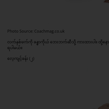
Photo Source: Coachmag.co.uk
လက်နှစ်ဖက်ကို ခန္ဓာကိုယ် ဘေးဘက်ဆီသို့ ကားထားပါ။ ထို့နောက် 
ရပါမယ်။
လေ့ကျင့်ခန်း (၂)