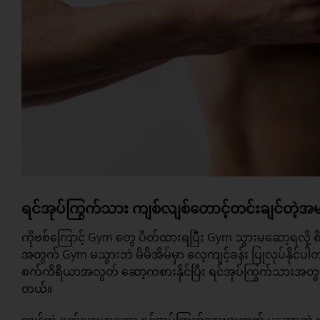
ရင်အုပ်ကြွက်သား ကျစ်လျစ်တောင့်တင်းချင်တဲ့အမျ
ကိုဗစ်ကြောင့် Gym တွေ ပိတ်ထားရပြီး Gym သွားမဆော့ရလို့ စိတ်
အတွက် Gym မသွားဘဲ မိမိအိမ်မှာ လေ့ကျင့်ခန်း ပြုလုပ်နို
စက်ကိရိယာအလွတ် ဆော့ကစားနိုင်ပြီး ရင်အုပ်ကြွက်သားအတွက် လ
တယ်။