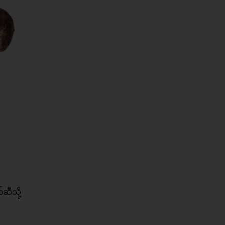
ဆီသို့