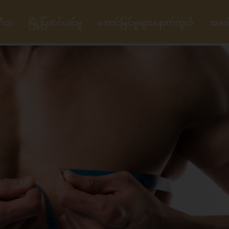
ဂီတ
မြို့ပြဆင်ယင်မှု
အောင်မြင်မှုများနောက်ကွယ်
အဆင့်