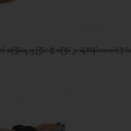
အကြိမ်ရေ ၁၅ ကြိမ် (သို့) အကြိမ် ၂၀ ခန့် မိမိနိုင်သဘောက် ဒိုက်ထ