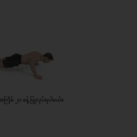
 အကြိမ် ၂၀ ခန့် ပြုလုပ်ရပါမယ်။