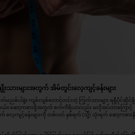
ိုးသားများအတွက် အိမ်တွင်းလေ့ကျင့်ခန်းများ
မညစ်ပါနဲ့။ ကျစ်လျစ်တောင့်တင်းတဲ့ ကြွက်သားများ ရရှိပိုင်ဆိုင်ဖို့
င်ပါတယ်။ ဆော့ကစားဖို့အတွက် စက်ကိရိယာလည်း မလိုအပ်တာကြောင့်
ေ့ကျင့်ခန်းများကို တစ်ပတ် နှစ်ရက် (သို့) သုံးရက် ဆော့ကစားနို