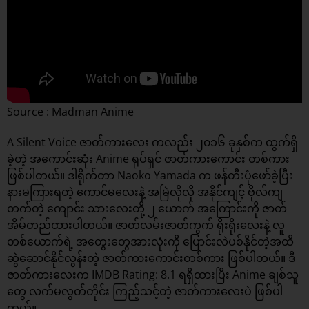
Source : Madman Anime
A Silent Voice ဇာတ်ကားလေး ကလည်း ၂၀၁၆ ခုနှစ်က ထွက်ရှိ
ခဲ့တဲ့ အကောင်းဆုံး Anime ရုပ်ရှင် ဇာတ်ကားကောင်း တစ်ကား
ဖြစ်ပါတယ်။ ဒါရိုက်တာ Naoko Yamada က ဖန်တီးပုံဖော်ခဲ့ပြီး
နားမကြားရတဲ့ ကောင်မလေးနဲ့ အမြဲလိုလို အနိုင်ကျင့် ဗိုလ်ကျ
တက်တဲ့ ကျောင်း သားလေးတို့ ၂ ယောက် အကြောင်းကို ဇာတ်
အိမ်တည်ထားပါတယ်။ ဇာတ်လမ်းဇာတ်ကွက် ရိုးရိုးလေးနဲ့ လူ
တစ်ယောက်ရဲ့ အတွေးတွေအားလုံးကို ပြောင်းလဲပစ်နိုင်တဲ့အထိ
ဆွဲဆောင်နိုင်လွန်းတဲ့ ဇာတ်ကားကောင်းတစ်ကား ဖြစ်ပါတယ်။ ဒီ
ဇာတ်ကားလေးက IMDB Rating: 8.1 ရရှိထားပြီး Anime ချစ်သူ
တွေ လက်မလွတ်တိုင်း ကြည့်သင့်တဲ့ ဇာတ်ကားလေးပဲ ဖြစ်ပါ
တယ်။