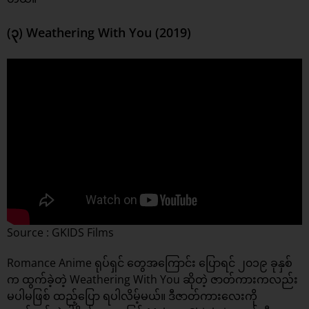
(၃) Weathering With You (2019)
Source : GKIDS Films
Romance Anime ရုပ်ရှင် တွေအကြောင်း ပြောရင် ၂၀၁၉ ခုနှစ်
က ထွက်ခဲ့တဲ့ Weathering With You ဆိုတဲ့ ဇာတ်ကားကလည်း
မပါမဖြစ် ထည့်ပြော ရပါလိမ့်မယ်။ ဒီဇာတ်ကားလေးကို