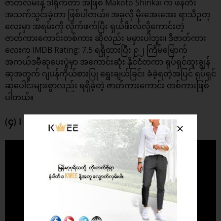
ဇာတ်လမ်းနဲ့ ဒါရိုက်တာ အဖြစ် Makoto Shinkai က ဖန်တီး
အသက်သွင်းခဲ့တာ ဖြစ်ပါတယ်။ အခုလို မိုးအေးအေး ရာသီဥတု
လေးမှာ အရမ်းကို လိုက်ဖက်ပြီး ရှယ်ဖီးလ်လို့ကောင်းတဲ့
ဇာတ်ကားကောင်းတစ်ကား ဆိုလည်း မမှားပါဘူး။ ဒီဇာတ်ကား
လေးက IMDB Rating: 7.5 ရရှိထားပြီး ၉၂ ကြိမ်မြောက်
အကယ်ဒမီဆုပေးပွဲမှာ အကောင်းဆုံး နိုင်ငံတကာ ရုပ်ရှင်ထူးချွန်
ဆုအတွက် ဂျပန်ကိုယ်စားပြု ရွေးချယ်ခြင်း ခံခဲ့ရတဲ့အပြင် ရုပ်ရှင်
ဆုပေါင်းများစွာလည်း ရရှိခဲ့တဲ့ ဇာတ်ကားကောင်း တစ်ကားဖြစ်
ပါတယ်။
(၄) I Want to Eat Your Pancreas (2018)