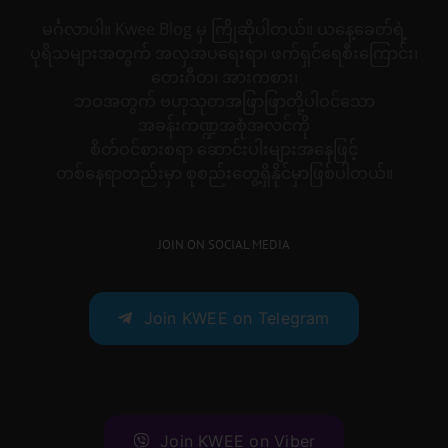
မင်္ဂလာပါ။ Kwee Blog မှ ကြိုဆိုပါတယ်။ ယနေ့ခေတ်ရဲ့
ပုရိသများအတွက် အလှအပရေးရာ၊ ဖက်ရှင်ရေစီးကြောင်း၊
တေးဂီတ၊ အားကစား၊
ဘဝအတွက် ဗဟုသုတအဖြာဖြာတို့ပါဝင်သော
အခန်းကဏ္ဍအစုံအလင်ကို
စိတ်ဝင်စားစရာ ဆောင်းပါးများအနေဖြင့်
တစ်နေရာတည်းမှာ စုစည်းတွေ့ရှိနိုင်မှာဖြစ်ပါတယ်။
JOIN ON SOCIAL MEDIA
Join KWEE on Telegram
Join KWEE on Viber