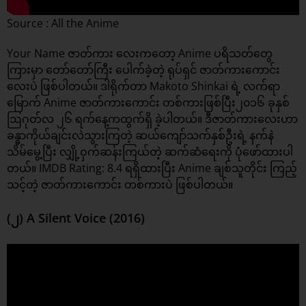
Source : All the Anime
Your Name ဇာတ်ကား လေးကတော့ Anime ပရိသတ်တွေ
ကြားမှာ တော်တော်ကြီး ပေါက်ခဲ့တဲ့ ရုပ်ရှင် ဇာတ်ကားကောင်း
လေးပဲ ဖြစ်ပါတယ်။ ဒါရိုက်တာ Makoto Shinkai ရဲ့ လက်ရာ
မြောက် Anime ဇာတ်ကားကောင်း တစ်ကားဖြစ်ပြီး၂၀၁၆ ခုနှစ်
ဩဂုတ်လ ၂၆ ရက်နေ့ကထွက်ရှိ ခဲ့ပါတယ်။ ဒီဇာတ်ကားလေးဟာ
ခန္ဓာကိုယ်ချင်းလဲသွားကြတဲ့ ဆယ်ကျော်သက်နှစ်ဦးရဲ့ နက်နဲ
သိမ်မွေ့ပြီး လျှို့ဝှက်ဆန်းကြယ်တဲ့ ဆက်ဆံရေးကို ပုံဖော်ထားပါ
တယ်။ IMDB Rating: 8.4 ရရှိထားပြီး Anime ချစ်သူတိုင်း ကြည့်
သင့်တဲ့ ဇာတ်ကားကောင်း တစ်ကားပဲ ဖြစ်ပါတယ်။
(၂) A Silent Voice (2016)