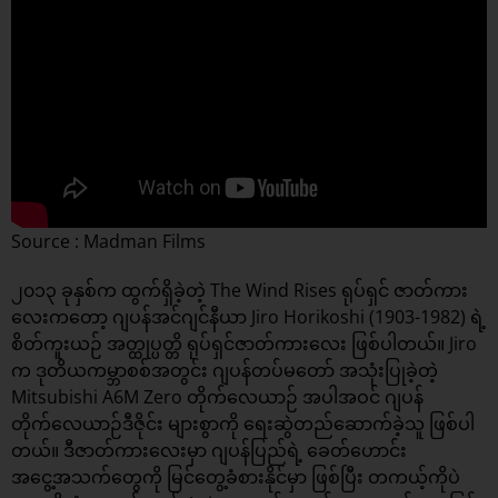
Source : Madman Films
၂၀၁၃ ခုနှစ်က ထွက်ရှိခဲ့တဲ့ The Wind Rises ရုပ်ရှင် ဇာတ်ကား
လေးကတော့ ဂျပန်အင်ဂျင်နီယာ Jiro Horikoshi (1903-1982) ရဲ့
စိတ်ကူးယဉ် အတ္ထုပ္ပတ္တိ ရုပ်ရှင်ဇာတ်ကားလေး ဖြစ်ပါတယ်။ Jiro
က ဒုတိယကမ္ဘာစစ်အတွင်း ဂျပန်တပ်မတော် အသုံးပြုခဲ့တဲ့
Mitsubishi A6M Zero တိုက်လေယာဉ် အပါအဝင် ဂျပန်
တိုက်လေယာဉ်ဒီဇိုင်း များစွာကို ရေးဆွဲတည်ဆောက်ခဲ့သူ ဖြစ်ပါ
တယ်။ ဒီဇာတ်ကားလေးမှာ ဂျပန်ပြည်ရဲ့ ခေတ်ဟောင်း
အငွေ့အသက်တွေကို မြင်တွေ့ခံစားနိုင်မှာ ဖြစ်ပြီး တကယ့်ကိုပဲ