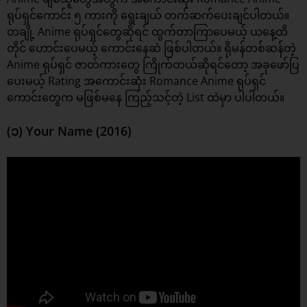
ရုပ်ရှင်ကောင်း ၅ ကားကို ရွေးချယ် တက်ဆက်ပေးချင်ပါတယ်။
တချို့ Anime ရုပ်ရှင်တွေဆိုရင် ထွက်တာကြာပေမယ့် ယနေ့ထိ
တိုင် ဟောင်းပေမယ့် ကောင်းနေဆဲ ဖြစ်ပါတယ်။ ရိုမန်တစ်ဆန်တဲ့
Anime ရုပ်ရှင် ဇာတ်ကားတွေ ကြိုက်တယ်ဆိုရင်တော့ အခုဖော်ပြ
ပေးမယ့် Rating အကောင်းဆုံး Romance
Anime ရုပ်ရှင်
ကောင်းတွေက မဖြစ်မနေ ကြည့်သင့်တဲ့ List ထဲမှာ ပါပါတယ်။
(၁) Your Name (2016)