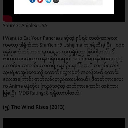
Source : Aniplex USA
I Want to Eat Your Pancreas ဆိုတဲ့ ရုပ်ရှင် ဇာတ်ကားလေး
ကတော့ ဒါရိုက်တာ Shin’ichirô Ushijima က ဖန်တီးခဲ့ပြီး ၂၀၁၈
ခုနှစ် စက်တင်ဘာ ၁ ရက်နေ့မှာ ထွက်ရှိခဲ့တာ ဖြစ်ပါတယ်။ ဒီ
ဇာတ်ကားလေးဟာ ပန်ကရိယရောဂါ အပြင်းအထန်ခံစားနေရတဲ့
ကောင်မလေးတစ်ယောက်ရဲ့ နေ့စဉ်ရေးဒိုင်ယာရီ စာအုပ်လေးနဲ့
သူမရဲ့စာအုပ်လေးကို ကောက်ရသွားခဲ့တဲ့ အတန်းဖော် ကောင်း
လေးအကြောင်း ဇာတ်လမ်းတည်ထားပါတယ်။ ဒီဇာတ်ကားလေး
က Anime ဖန်တိုင်း ကြည်သင့်တဲ့ ဇာတ်ကားကောင်း တစ်ကား
ဖြစ်ပြီး IMDB Rating: 8 ရရှိထားပါတယ်။
(၅) The Wind Rises (2013)