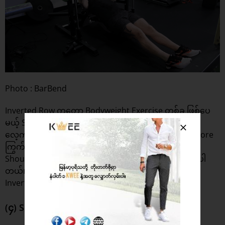
Photo : BarBend
Inverted Row ကတော့ Bodyweight Exercise တစ်ခု ဖြစ်ပေ
မယ့် Smith Machine နဲ့ ကစားဖို့ အသင့်လျော်ဆုံးပါပဲ။ ဒီ
လေ့ကျင့်ခန်းက Upper Body အတွက် အလွန်ကောင်းပြီး Core
ကြွက်သားတွေရဲ့ Strength ကို တက်စေသလို Back ၊
Shoulders နဲ့ Arms Muscles တွေကိုလည်း ထိရောက်မှု ရှိပါ
တယ်။ Pull-ups မဆွဲနိုင်သေးတဲ့ Beginners တွေအနေနဲ့
Inverted Row ကို ကစားနိုင်ပါတယ်။
(၄) Smith Machine Single-Leg Deadlift