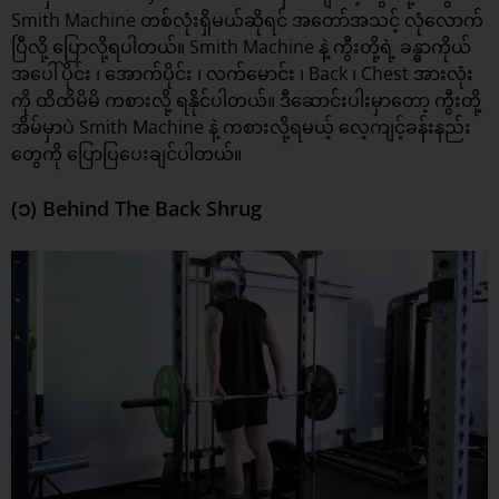
Smith Machine တစ်လုံးရှိမယ်ဆိုရင် အတော်အသင့် လုံလောက်
ပြီလို့ ပြောလို့ရပါတယ်။ Smith Machine နဲ့ ကွီးတို့ရဲ့ ခန္ဓာကိုယ်
အပေါ်ပိုင်း ၊ အောက်ပိုင်း ၊ လက်မောင်း ၊ Back ၊ Chest အားလုံး
ကို ထိထိမိမိ ကစားလို့ ရနိုင်ပါတယ်။ ဒီဆောင်းပါးမှာတော့ ကွီးတို့
အိမ်မှာပဲ Smith Machine နဲ့ ကစားလို့ရမယ့်
လေ့ကျင့်ခန်းနည်း
တွေကို ပြောပြပေးချင်ပါတယ်။
(၁) Behind The Back Shrug