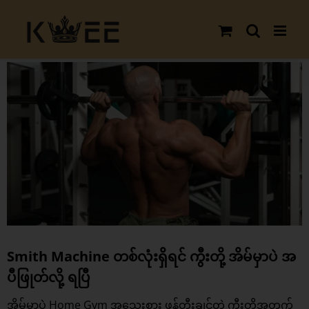
Skip
to
content
View
Larger
Image
Smith Machine တစ်လုံးရှိရင် ကွီးတို့ အိမ်မှာပဲ အ
ပီဖြုတ်လို့ ရပြီ
အိမ်မှာပဲ Home Gym အသေးစား ဖန်တီးချင်တဲ့ ကွီးတို့အတွက်