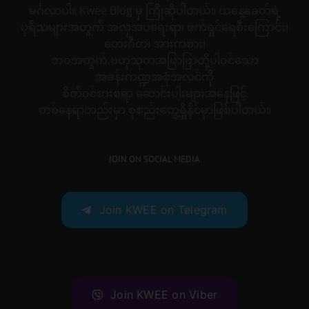
မင်္ဂလာပါ။ Kwee Blog မှ ကြိုဆိုပါတယ်။ ယနေ့ခေတ်ရဲ့
ပုရိသများအတွက် အလှအပရေးရာ၊ ဖက်ရှင်ရေစီးကြောင်း၊
တေးဂီတ၊ အားကစား၊
ဘဝအတွက် ဗဟုသုတအဖြာဖြာတို့ပါဝင်သော
အခန်းကဏ္ဍအစုံအလင်ကို
စိတ်ဝင်စားစရာ ဆောင်းပါးများအနေဖြင့်
တစ်နေရာတည်းမှာ စုစည်းတွေ့ရှိနိုင်မှာဖြစ်ပါတယ်။
JOIN ON SOCIAL MEDIA
Join KWEE on Telegram
Join KWEE on Viber