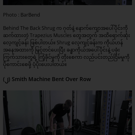
Photo : BarBend
Behind The Back Shrug က ဂုတ်နဲ့ နောက်ကျောအပေါ်ပိုင်းကို
ဆက်ထားတဲ့ Trapezius Muscles တွေအတွက် အထိရောက်ဆုံး
လေ့ကျင့်ခန်း ဖြစ်ပါတယ်။ Shrug လေ့ကျင့်ခန်းက ကိုယ်ဟန်
အနေအထားကို မြှင့်တင်ပေးပြီး ခန္ဓာကိုယ်အပေါ်ပိုင်းနဲ့ ပခုံး
ကြွက်သားတွေရဲ့ ကြံ့ခိုင်မှုကို တိုးစေကာ လည်ပင်းတည်ငြိမ်မှုကို
ပိုကောင်းစေဖို့ ပံ့ပိုးပေးပါတယ်။
(၂) Smith Machine Bent Over Row