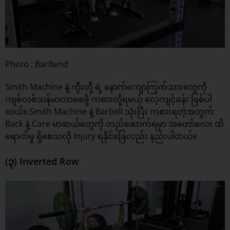
Photo : BarBend
Smith Machine နဲ့ ကွီးတို့ ရဲ့ နောက်ကျောကြွက်သားတွေကို
ကျစ်လစ်သန်မာလာစေဖို့ ကစားလို့ရမယ့် လေ့ကျင့်ခန်း ဖြစ်ပါ
တယ်။ Smith Machine နဲ့ Barbell သုံးပြီး ကစားရတဲ့အတွက်
Back နဲ့ Core မာဆယ်တွေကို တည်ဆောက်ရမှာ အတော်လေး ထိ
ရောက်မှု ရှိစေသလို Injury ရနိုင်ခြေလည်း နည်းပါတယ်။
(၃) Inverted Row