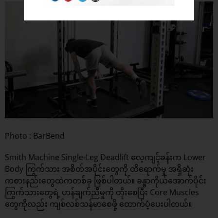
Photo : BarBend
Smith Machine Single-Leg Deadlift လေ့ကျင့်ခန်းက Lower
Body ကြွက်သား အစိတ်အပိုင်းတွေကို ထိရောက်မှု အရှိဆုံး
ကစားနည်းတွေထဲကတစ်ခု ဖြစ်ပါတယ်။ ခန္ဓာကိုယ်အောက်ပိုင်း
ကြွက်သားတွေရဲ့ ဟန်ချက်ညီမှုကို တိုးစေပြီး Core Muscles
တွေကိုလည်း ကျစ်လစ်သန်မာစေဖို့ ထောက်ပံ့ပေးပါတယ်။